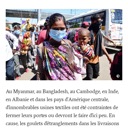
Mani
©
Rajp
/
Get
Imag
Au Myanmar, au Bangladesh, au Cambodge, en Inde,
en Albanie et dans les pays d’Amérique centrale,
d’innombrables usines textiles ont été contraintes de
fermer leurs portes ou devront le faire d’ici peu. En
cause, les goulets d’étranglements dans les livraisons