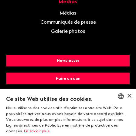
Médias
Médias
Communiqués de presse
Galerie photos
Newsletter
Faire un don
×
Devenir membre
Ce site Web utilise des cookies.
Nous utilisons des cookies afin d'optimiser notre site Web. Pour
ENGLISH
pouvoir les activer, nous avons besoin de votre accord explicite.
Vous trouverez de plus amples informations à ce sujet dans nos
DEUTSCH
Lignes directrices de Public Eye en matière de protection des
données.
En savoir plus
FRANÇAIS