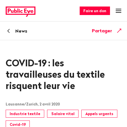
Naviguer
Navigation
sur
rapide
Faire un don
Ouv
publiceye.ch
Retour
Partager
News
COVID-19
: les
travailleuses du textile
risquent leur vie
Lausanne/Zurich, 2 avril 2020
Industrie textile
Salaire vital
Appels urgents
Covid-19