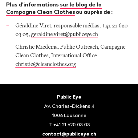
Plus d’informations
sur le blog de la
Campagne Clean Clothes
ou auprès de
:
Géraldine Viret, responsable médias, +41 21 620
03 05,
geraldine.viret@publiceye
.
ch
Christie Miedema, Public Outreach, Campagne
Clean Clothes, International Office,
christie@cleanclothes
.
org
Bas
de
Contact
Public Eye
page
Av. Charles-Dickens 4
1006
Lausanne
T
+41 21 620 03 03
contact@publiceye.ch