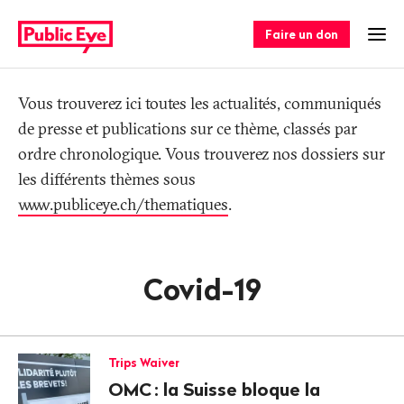
Naviguer
Navigation
sur
rapide
Faire un don
Ouv
publiceye.ch
Tag
Vous trouverez ici toutes les actualités, communiqués
de presse et publications sur ce thème, classés par
ordre chronologique. Vous trouverez nos dossiers sur
les différents thèmes sous
www.publiceye.ch/thematiques
.
Covid-19
Trips Waiver
OMC
: la Suisse bloque la