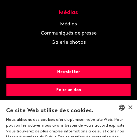
Médias
Médias
Communiqués de presse
Galerie photos
Newsletter
Faire un don
×
Devenir membre
Ce site Web utilise des cookies.
Nous utilisons des cookies afin d'optimiser notre site Web. Pour
ENGLISH
pouvoir les activer, nous avons besoin de votre accord explicite.
Vous trouverez de plus amples informations à ce sujet dans nos
DEUTSCH
Lignes directrices de Public Eye en matière de protection des