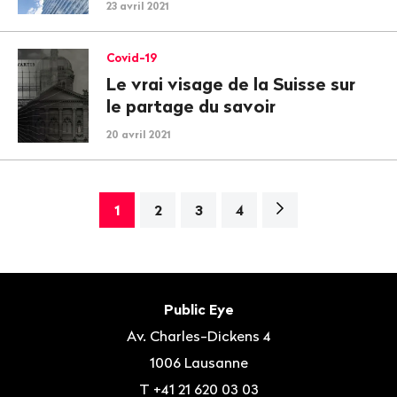
23 avril 2021
Covid-19
Le vrai visage de la Suisse sur
le partage du savoir
20 avril 2021
Page
1
2
3
4
suivante>
Bas
de
Contact
Public Eye
page
Av. Charles-Dickens 4
1006
Lausanne
T
+41 21 620 03 03