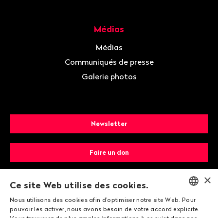
Médias
Médias
Communiqués de presse
Galerie photos
Newsletter
Faire un don
×
Devenir membre
Ce site Web utilise des cookies.
Nous utilisons des cookies afin d'optimiser notre site Web. Pour
ENGLISH
pouvoir les activer, nous avons besoin de votre accord explicite.