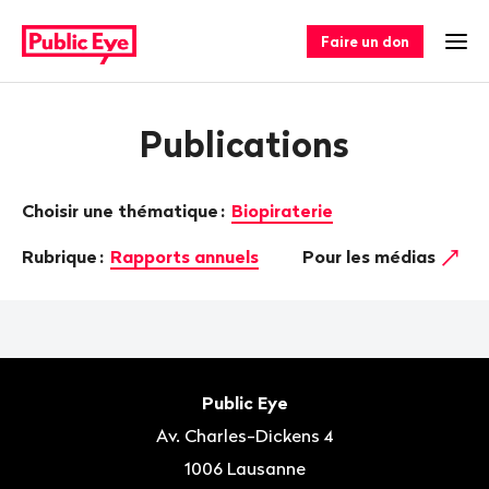
Naviguer
Navigation
sur
rapide
Faire un don
Ouv
publiceye.ch
Publications
Choisir une thématique
:
Biopiraterie
Rubrique
:
Rapports annuels
Pour les médias
Bas
de
Contact
Public Eye
page
Av. Charles-Dickens 4
1006
Lausanne