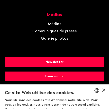
Médias
Médias
Communiqués de presse
Galerie photos
Newsletter
Faire un don
×
Devenir membre
Ce site Web utilise des cookies.
Nous utilisons des cookies afin d'optimiser notre site Web. Pour
ENGLISH
pouvoir les activer, nous avons besoin de votre accord explicite.