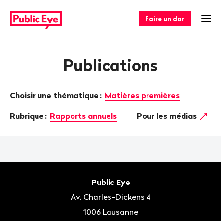
Naviguer
Navigation
sur
rapide
Faire un don
Ouv
publiceye.ch
Publications
Choisir une thématique
:
Matières premières
Rubrique
:
Rapports annuels
Pour les médias
Bas
de
Contact
Public Eye
page
Av. Charles-Dickens 4
1006
Lausanne