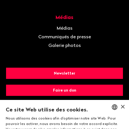
Médias
Médias
Communiqués de presse
Galerie photos
Newsletter
Faire un don
×
Devenir membre
Ce site Web utilise des cookies.
Nous utilisons des cookies afin d'optimiser notre site Web. Pour
ENGLISH
pouvoir les activer, nous avons besoin de votre accord explicite.