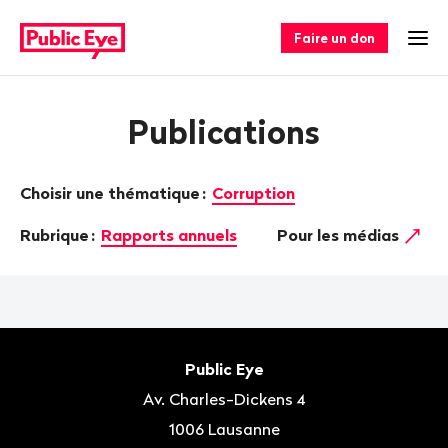
Naviguer
Navigation
sur
rapide
Faire un don
Ouv
publiceye.ch
Publications
Choisir une thématique
:
Corruption
Rubrique
:
Rapports annuels
Pour les médias
Bas
de
Contact
Public Eye
page
Av. Charles-Dickens 4
1006
Lausanne