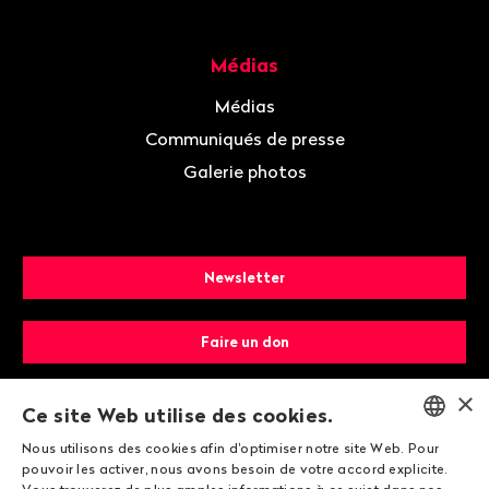
Médias
Médias
Communiqués de presse
Galerie photos
Newsletter
Faire un don
×
Devenir membre
Ce site Web utilise des cookies.
Nous utilisons des cookies afin d'optimiser notre site Web. Pour
ENGLISH
pouvoir les activer, nous avons besoin de votre accord explicite.