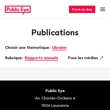
Naviguer
Navigation
sur
rapide
Faire un don
Ouv
publiceye.ch
Publications
Choisir une thématique
:
Ukraine
Rubrique
:
Rapports annuels
Pour les médias
Bas
de
Contact
Public Eye
page
Av. Charles-Dickens 4
1006
Lausanne