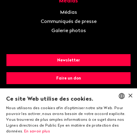
Médias
Médias
Communiqués de presse
Galerie photos
Newsletter
Faire un don
×
Devenir membre
Ce site Web utilise des cookies.
Nous utilisons des cookies afin d'optimiser notre site Web. Pour
ENGLISH
pouvoir les activer, nous avons besoin de votre accord explicite.
Vous trouverez de plus amples informations à ce sujet dans nos
DEUTSCH
Lignes directrices de Public Eye en matière de protection des
données.
En savoir plus
FRANÇAIS