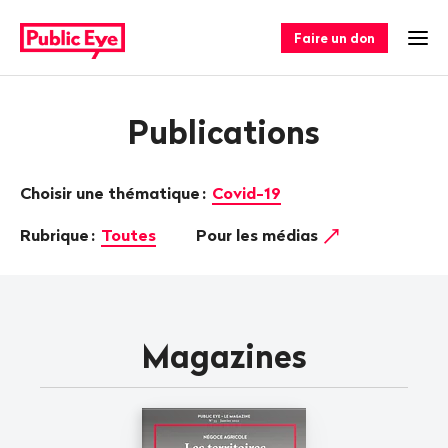
Naviguer
Navigation
sur
rapide
Faire un don
Ouv
publiceye.ch
Publications
Choisir une thématique
:
Covid-19
Rubrique
:
Toutes
Pour les médias
Magazines