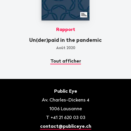
Rapport
Un(der)paid in the pandemic
Août 2020
Tout afficher
Bas
de
Contact
Public Eye
page
Av. Charles-Dickens 4
1006
Lausanne
T
+41 21 620 03 03
contact@publiceye.ch