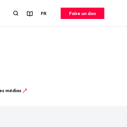
Rapports et dépliants
CHANGER DE LANGUE. LANGUE ACT
FR
Faire un don
Ouvrir le formulaire de recherche
les médias