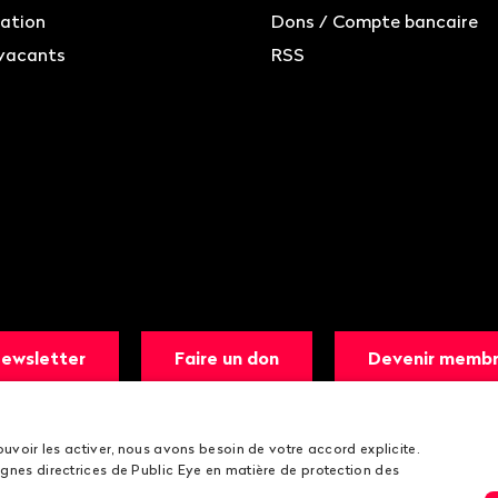
ation
Dons / Compte bancaire
vacants
RSS
ewsletter
Faire un don
Devenir memb
ouvoir les activer, nous avons besoin de votre accord explicite.
gnes directrices de Public Eye en matière de protection des