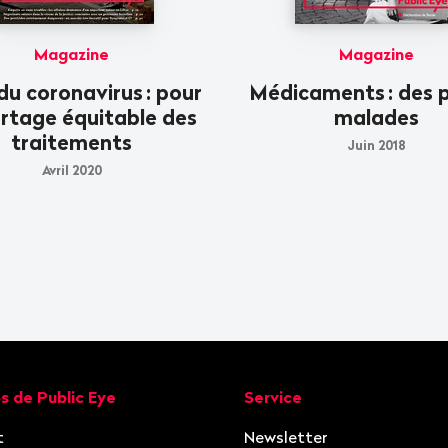
Magazine
Magazine
 du coronavirus
: pour
Médicaments
: des 
rtage équitable des
malades
traitements
Juin 2018
Avril 2020
ion
s de Public Eye
Service
t
Newsletter