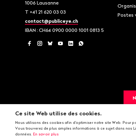
1006
Lausanne
Organis
T
+41 21 620 03 03
Postes 
contact@publiceye.ch
IBAN
: CH64 0900 0000 1001 0813 5
Facebook
Instagram
Bluesky
YouTube
LinkedIn
WhatsApp
N
Ce site Web utilise des cookies.
Nous utilisons des cookies afin d'optimiser notre site Web. Pour p
Vous trouverez de plus amples informations à ce sujet dans nos Li
données.
En savoir plus