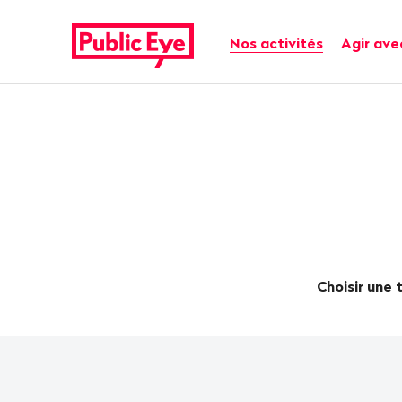
Naviguer
Navigation
sur
rapide
Navigation principale
Nos activités
Agir ave
publiceye.ch
Choisir une