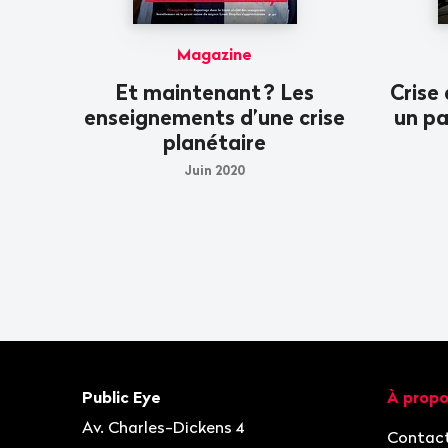
Magazine
Et maintenant
? Les
Crise
enseignements d’une crise
un pa
planétaire
Juin 2020
Bas
de
page
Contact
Navigat
Public Eye
À propo
Av. Charles-Dickens 4
Contac