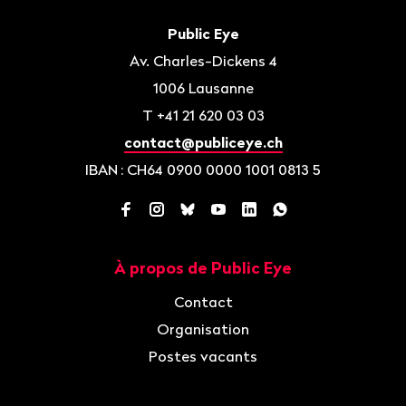
Bas
de
Contact
Public Eye
page
Av. Charles-Dickens 4
1006
Lausanne
T
+41 21 620 03 03
contact@publiceye.ch
IBAN
: CH64 0900 0000 1001 0813 5
Facebook
Instagram
Bluesky
YouTube
LinkedIn
WhatsApp
À propos de Public Eye
Navigation
Contact
Organisation
Postes vacants