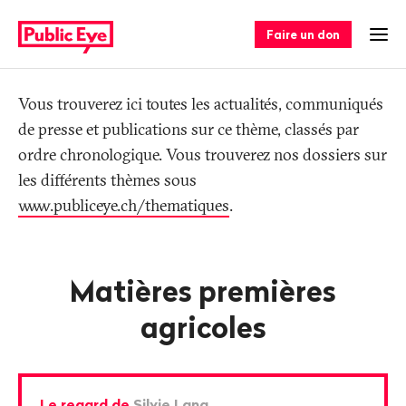
Naviguer
Navigation
sur
rapide
Faire un don
Ouv
publiceye.ch
Tag
Vous trouverez ici toutes les actualités, communiqués
de presse et publications sur ce thème, classés par
ordre chronologique. Vous trouverez nos dossiers sur
les différents thèmes sous
www.publiceye.ch/thematiques
.
Matières premières
agricoles
Le regard de
Silvie Lang