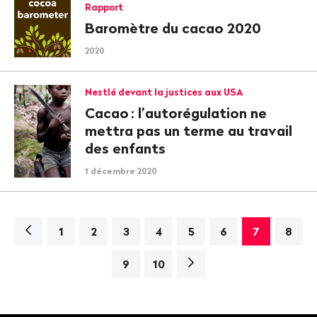
Rapport
Baromètre du cacao 2020
2020
Nestlé devant la justices aux USA
Cacao
: l’autorégulation ne
mettra pas un terme au travail
des enfants
1 décembre 2020
Navigation
1
2
3
4
5
6
7
8
Page
9
10
suivante>