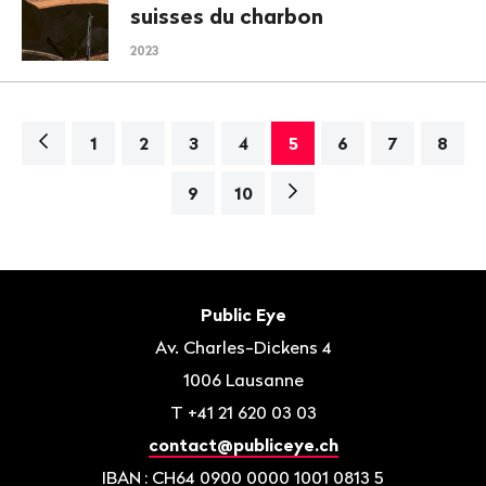
suisses du charbon
2023
Navigation
1
2
3
4
5
6
7
8
Page
9
10
suivante>
Bas
de
Contact
Public Eye
page
Av. Charles-Dickens 4
1006
Lausanne
T
+41 21 620 03 03
contact@publiceye.ch
IBAN
: CH64 0900 0000 1001 0813 5