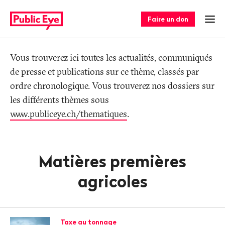
Naviguer
Navigation
sur
rapide
Faire un don
Ouv
publiceye.ch
Tag
Vous trouverez ici toutes les actualités, communiqués
de presse et publications sur ce thème, classés par
ordre chronologique. Vous trouverez nos dossiers sur
les différents thèmes sous
www.publiceye.ch/thematiques
.
Matières premières
agricoles
Taxe au tonnage