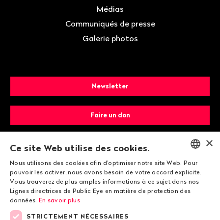
Médias
Communiqués de presse
Galerie photos
Newsletter
Faire un don
×
Devenir membre
Ce site Web utilise des cookies.
Nous utilisons des cookies afin d'optimiser notre site Web. Pour
ENGLISH
pouvoir les activer, nous avons besoin de votre accord explicite.
Vous trouverez de plus amples informations à ce sujet dans nos
DEUTSCH
Lignes directrices de Public Eye en matière de protection des
données.
En savoir plus
FRANÇAIS
STRICTEMENT NÉCESSAIRES