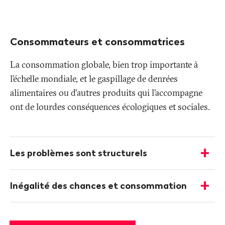
Consommateurs et consommatrices
La consommation globale, bien trop importante à
l’échelle mondiale, et le gaspillage de denrées
alimentaires ou d'autres produits qui l’accompagne
ont de lourdes conséquences écologiques et sociales.
Plus
d'informations
Les problèmes sont structurels
-
Afficher
les
Inégalité des chances et consommation
détails
-
Afficher
les
détails