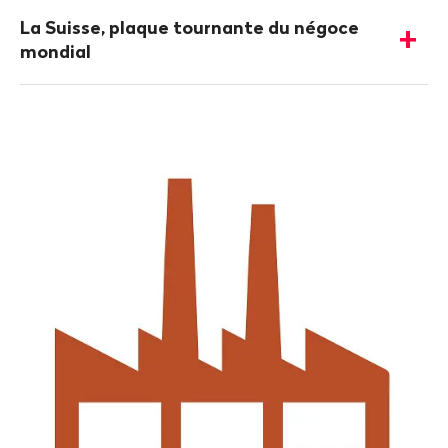
Plus
d'informations
La Suisse, plaque tournante du négoce
-
mondial
Afficher
les
détails