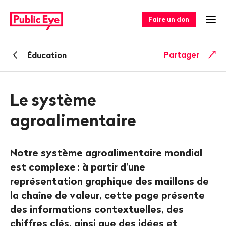
Naviguer
Navigation
sur
rapide
Faire un don
Ouv
publiceye.ch
Retour
Partager
Éducation
Le système
agroalimentaire
Notre système agroalimentaire mondial
est complexe
: à partir d'une
représentation graphique des maillons de
la chaîne de valeur, cette page présente
des informations contextuelles, des
chiffres clés, ainsi que des idées et