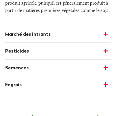
produit agricole, puisqu’il est généralement produit à
partir de matières premières végétales comme le soja.
Plus
d'informations
Marché des intrants
-
Afficher
les
Pesticides
détails
-
Afficher
les
Semences
détails
-
Afficher
les
Engrais
détails
-
Afficher
les
détails