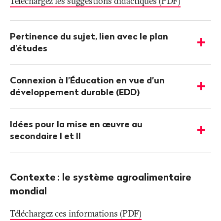
Téléchargez les suggestions didactiques (PDF)
Plus
d'informations
Pertinence du sujet, lien avec le plan
-
d'études
Afficher
les
détails
Connexion à l’Éducation en vue d’un
-
développement durable (EDD)
Afficher
les
détails
Idées pour la mise en œuvre au
-
secondaire I et II
Afficher
les
détails
Contexte
: le système agroalimentaire
mondial
Téléchargez ces informations (PDF)