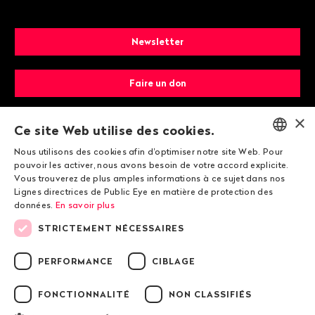
Newsletter
Faire un don
×
Devenir membre
Ce site Web utilise des cookies.
Nous utilisons des cookies afin d'optimiser notre site Web. Pour
ENGLISH
pouvoir les activer, nous avons besoin de votre accord explicite.
Vous trouverez de plus amples informations à ce sujet dans nos
DEUTSCH
Lignes directrices de Public Eye en matière de protection des
données.
En savoir plus
FRANÇAIS
STRICTEMENT NÉCESSAIRES
© 2026 Public Eye
PERFORMANCE
CIBLAGE
FONCTIONNALITÉ
NON CLASSIFIÉS
Mentions légales