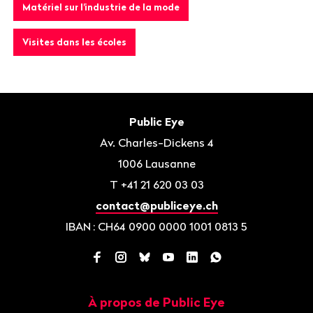
Matériel sur l'industrie de la mode
Visites dans les écoles
Bas
de
Contact
Public Eye
page
Av. Charles-Dickens 4
1006
Lausanne
T
+41 21 620 03 03
contact@publiceye.ch
IBAN
: CH64 0900 0000 1001 0813 5
Facebook
Instagram
Bluesky
YouTube
LinkedIn
WhatsApp
À propos de Public Eye
Navigation