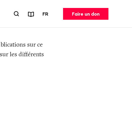
Rapports et dépliants
CHANGER DE LANGUE. LANGUE ACT
FR
Faire un don
Ouvrir le formulaire de recherche
blications sur ce
ur les différents