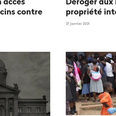
n accès
Déroger aux 
cins contre
propriété int
27 janvier 2021