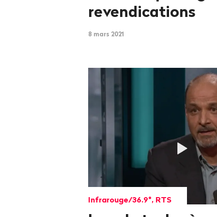
revendications
8 mars 2021
Infrarouge/36.9°, RTS