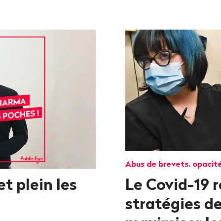
Abus de brevets, opacité
t plein les
Le Covid-19 r
stratégies d