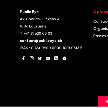
Bas
de
page
Contact
Navigat
Public Eye
À propo
Av. Charles-Dickens 4
Contac
1006
Lausanne
Organis
T
+41 21 620 03 03
Postes 
contact@publiceye.ch
IBAN
: CH64 0900 0000 1001 0813 5
Facebook
Instagram
Bluesky
YouTube
LinkedIn
WhatsApp
N