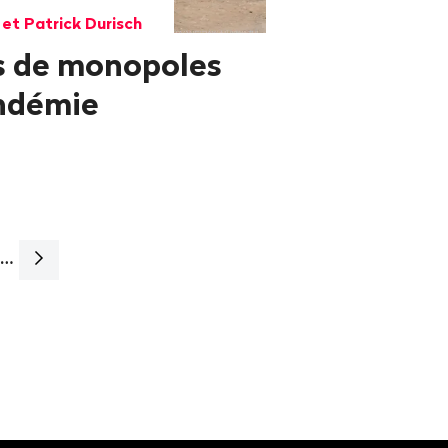
 et Patrick Durisch
as de monopoles
andémie
…
Page
suivante>