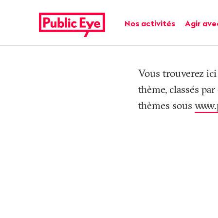
Naviguer
Navigation
sur
rapide
Navigation principale
Nos activités
Agir ave
publiceye.ch
Tag
Vous trouverez ici
thème, classés par
thèmes sous
www.