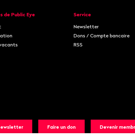
ion
s de Public Eye
Service
t
Newsletter
ation
Dons / Compte bancaire
vacants
RSS
ewsletter
Faire un don
Devenir memb