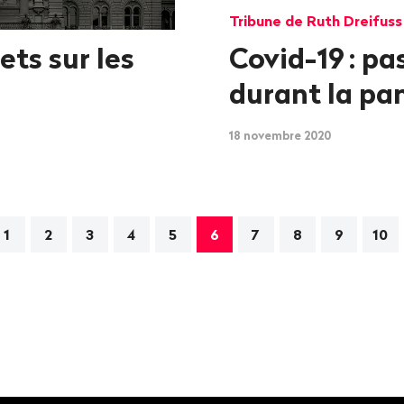
Tribune de Ruth Dreifuss
ets sur les
Covid-19
: p
durant la p
18 novembre 2020
ation
1
2
3
4
5
6
7
8
9
10