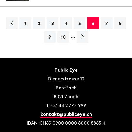
Navigation
1
2
3
4
5
6
7
8
…
Nächste
9
10
Seite>
Fusszeile
Kontakt
Public Eye
Dienerstrasse 12
Postfach
8021
Zürich
T
+41 44 2 777 999
kontakt@publiceye.ch
IBAN: CH69 0900 0000 8000 8885 4