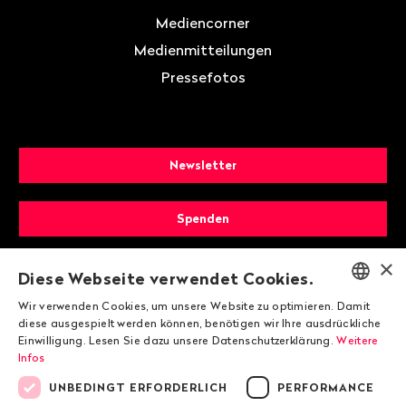
Mediencorner
Medienmitteilungen
Pressefotos
Newsletter
Spenden
×
Mitglied werden
Diese Webseite verwendet Cookies.
Wir verwenden Cookies, um unsere Website zu optimieren. Damit
ENGLISH
diese ausgespielt werden können, benötigen wir Ihre ausdrückliche
Einwilligung. Lesen Sie dazu unsere Datenschutzerklärung.
Weitere
DEUTSCH
Infos
FRANÇAIS
UNBEDINGT ERFORDERLICH
PERFORMANCE