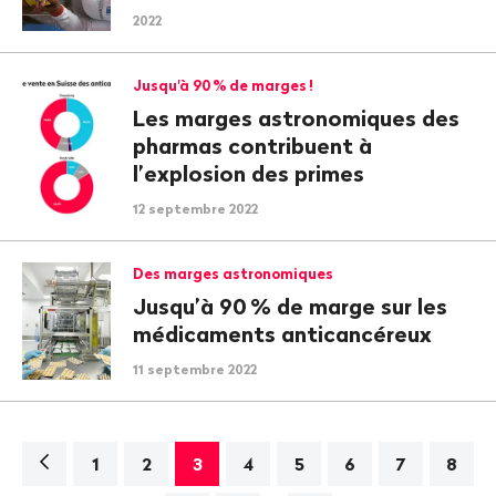
2022
Jusqu'à 90
% de marges
!
Les marges astronomiques des
pharmas contribuent à
l’explosion des primes
12 septembre 2022
Des marges astronomiques
Jusqu’à 90
% de marge sur les
médicaments anticancéreux
11 septembre 2022
Navigation
1
2
3
4
5
6
7
8