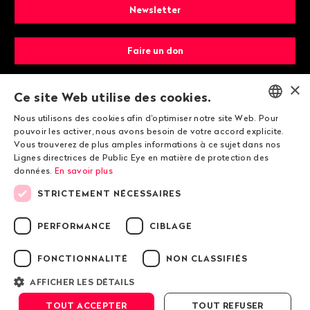
Newsletter
Faire un don
×
Devenir membre
Ce site Web utilise des cookies.
Nous utilisons des cookies afin d'optimiser notre site Web. Pour
ENGLISH
pouvoir les activer, nous avons besoin de votre accord explicite.
Vous trouverez de plus amples informations à ce sujet dans nos
DEUTSCH
Lignes directrices de Public Eye en matière de protection des
données.
En savoir plus
FRANÇAIS
STRICTEMENT NÉCESSAIRES
© 2026 Public Eye
PERFORMANCE
CIBLAGE
FONCTIONNALITÉ
NON CLASSIFIÉS
Mentions légales
Lignes directrices de Public Eye en matière de
AFFICHER LES DÉTAILS
protection des données
TOUT ACCEPTER
TOUT REFUSER
Conditions générales