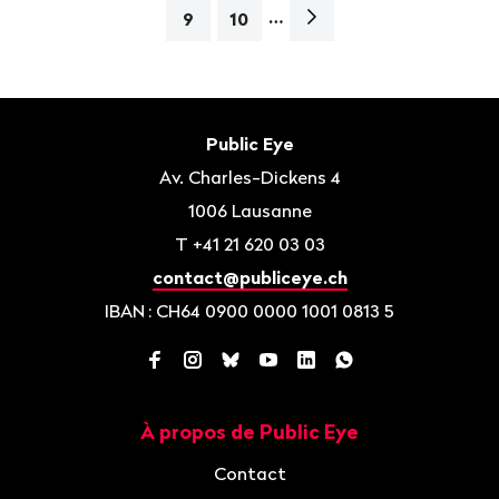
…
Page
9
10
suivante>
Bas
de
Contact
Public Eye
page
Av. Charles-Dickens 4
1006
Lausanne
T
+41 21 620 03 03
contact@publiceye.ch
IBAN
: CH64 0900 0000 1001 0813 5
Facebook
Instagram
Bluesky
YouTube
LinkedIn
WhatsApp
À propos de Public Eye
Navigation
Contact