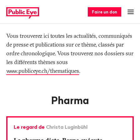
Naviguer
Navigation
sur
rapide
Faire un don
Ouv
publiceye.ch
Tag
Vous trouverez ici toutes les actualités, communiqués
de presse et publications sur ce thème, classés par
ordre chronologique. Vous trouverez nos dossiers sur
les différents thèmes sous
www.publiceye.ch/thematiques
.
Pharma
Le regard de
Christa Luginbühl