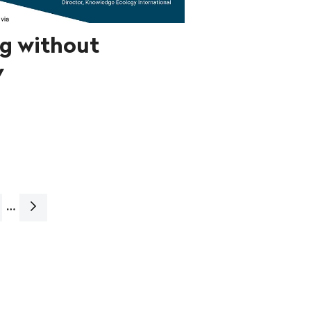
ng without
y
…
Page
suivante>