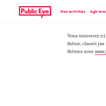
Naviguer
Navigation
sur
rapide
Navigation principale
Nos activités
Agir ave
publiceye.ch
Tag
Vous trouverez ici
thème, classés par
thèmes sous
www.