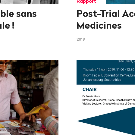
Rapport
able sans
Post-Trial Ac
ale
!
Medicines
2019