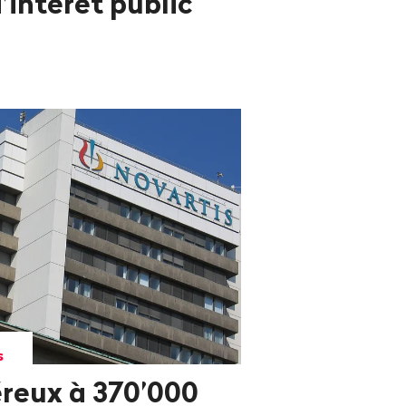
’intérêt public
s
reux à 370’000