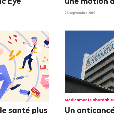
ic Eye
une motion d
26 septembre 2019
Médicaments abordable
e santé plus
Un anticancé