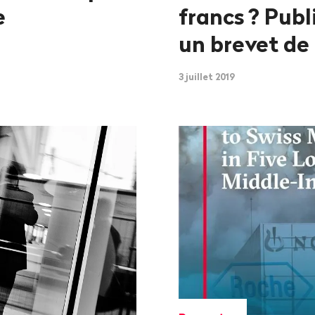
e
francs
? Publ
un brevet de
3 juillet 2019