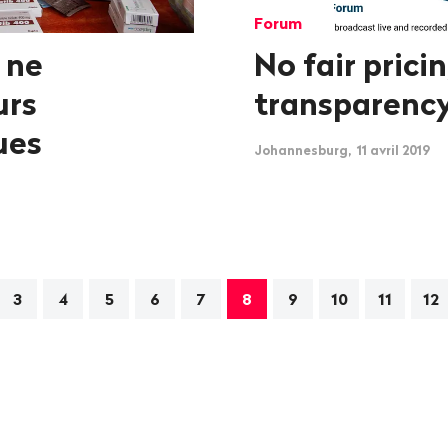
Forum
 ne
No fair prici
urs
transparenc
ues
Johannesburg, 11 avril 2019
tion
3
4
5
6
7
8
9
10
11
12