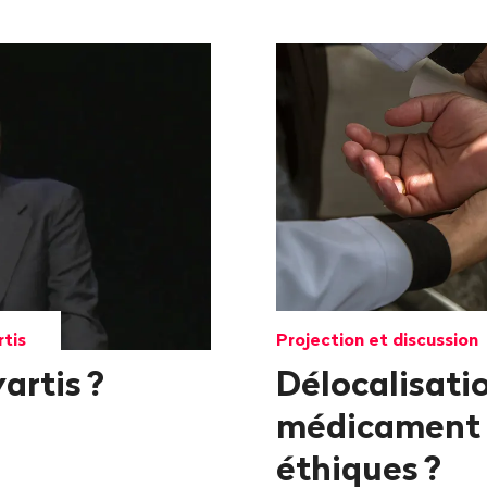
rtis
Projection et discussion
artis
?
Délocalisati
médicament
éthiques
?