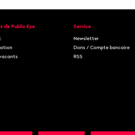
ion
s de Public Eye
Service
t
Newsletter
ation
Dons / Compte bancaire
vacants
RSS