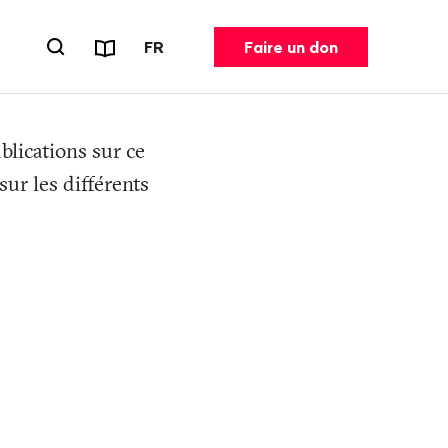
Rapports et dépliants
CHANGER DE LANGUE. LANGUE ACT
FR
Faire un don
Ouvrir le formulaire de recherche
blications sur ce
ur les différents