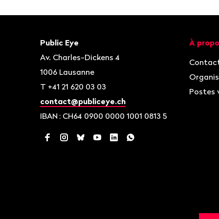
Bas
de
page
Contact
Navigat
Public Eye
À propo
Av. Charles-Dickens 4
Contac
1006
Lausanne
Organis
T
+41 21 620 03 03
Postes 
contact@publiceye.ch
IBAN
: CH64 0900 0000 1001 0813 5
Facebook
Instagram
Bluesky
YouTube
LinkedIn
WhatsApp