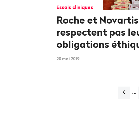
Essais cliniques
Roche et Novartis
respectent pas le
obligations éthiq
20 mai 2019
…
Naviga