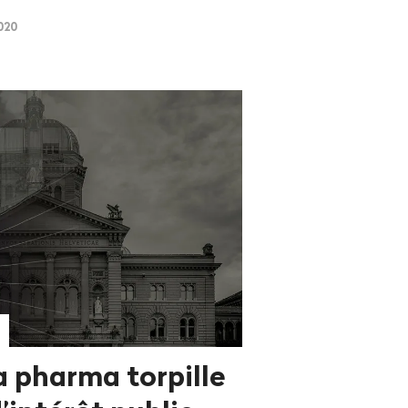
020
a pharma torpille