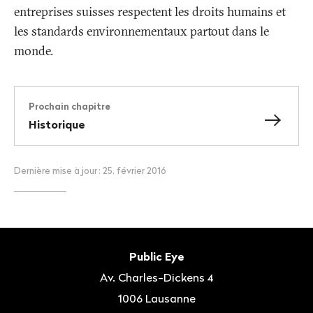
entreprises suisses respectent les droits humains et
les standards environnementaux partout dans le
monde.
Prochain chapitre
Historique
Dernière mise à jour
: 25. février 2016
Bas
de
Contact
Public Eye
page
Av. Charles-Dickens 4
1006
Lausanne