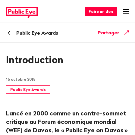
Naviguer
Navigation
sur
rapide
Faire un don
Ouv
publiceye.ch
Retour
Partager
Public Eye Awards
Introduction
16 octobre 2018
Public Eye Awards
Lancé en 2000 comme un contre-sommet
critique au Forum économique mondial
(WEF) de Davos, le «
Public Eye on Davos
»