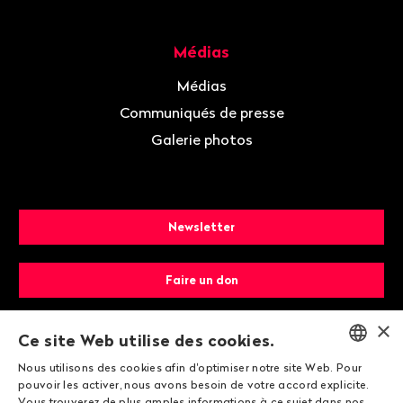
Médias
Médias
Communiqués de presse
Galerie photos
Newsletter
Faire un don
×
Devenir membre
Ce site Web utilise des cookies.
Nous utilisons des cookies afin d'optimiser notre site Web. Pour
ENGLISH
pouvoir les activer, nous avons besoin de votre accord explicite.
Vous trouverez de plus amples informations à ce sujet dans nos