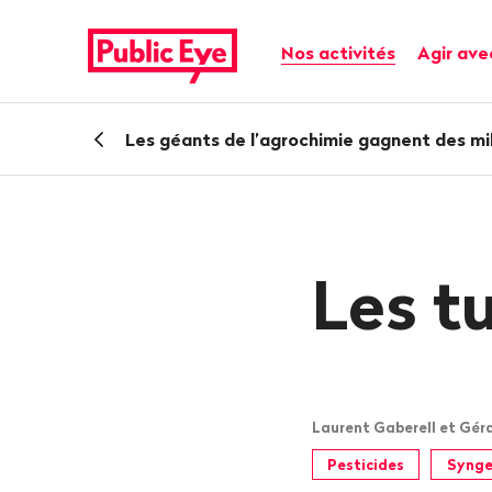
Naviguer
Navigation
sur
rapide
Navigation principale
Nos activités
Agir ave
publiceye.ch
Retour
Les géants de l’agrochimie gagnent des mil
Les t
Laurent Gaberell et Géral
Pesticides
Synge