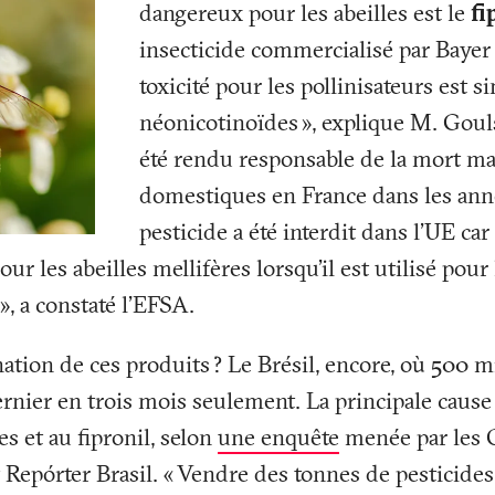
dangereux pour les abeilles est le
fi
insecticide commercialisé par Bayer
toxicité pour les pollinisateurs est si
néonicotinoïdes
», explique M. Gouls
été rendu responsable de la mort mas
domestiques en France dans les ann
pesticide a été interdit dans l'UE car 
our les abeilles mellifères lorsqu'il est utilisé pour
», a constaté l'EFSA.
ation de ces produits
? Le Brésil, encore, où 500 mi
rnier en trois mois seulement. La principale cause 
s et au fipronil, selon
une enquête
menée par les 
 Repórter Brasil. «
Vendre des tonnes de pesticide