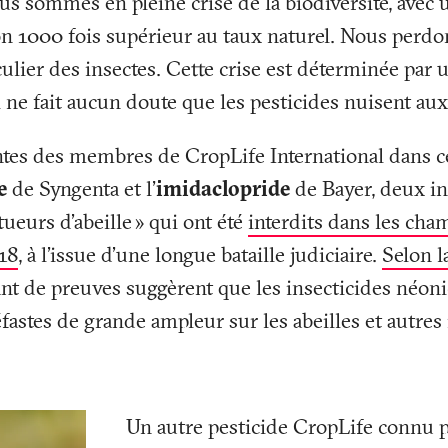
us sommes en pleine crise de la biodiversité, avec 
on 1000 fois supérieur au taux naturel. Nous perdo
culier des insectes. Cette crise est déterminée pa
l ne fait aucun doute que les pesticides nuisent aux
tes des membres de CropLife International dans ce
e
de Syngenta et l'
imidaclopride
de Bayer, deux in
tueurs d’abeille
» qui ont été
interdits dans les cha
18
, à l’issue d’une longue bataille judiciaire.
Selon l
t de preuves suggèrent que les insecticides néoni
néfastes de grande ampleur sur les abeilles et autres
Un autre pesticide CropLife connu p