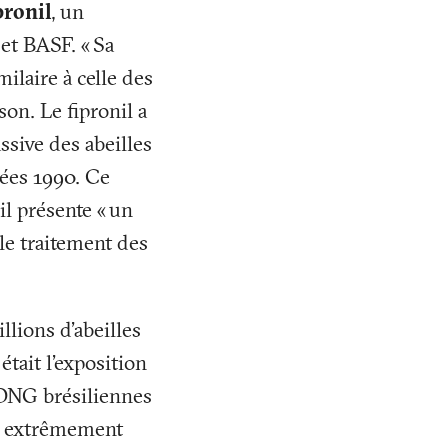
pronil
, un
 et BASF. «
Sa
milaire à celle des
on. Le fipronil a
sive des abeilles
ées 1990. Ce
il présente «
un
 le traitement des
llions d'abeilles
était l'exposition
ONG brésiliennes
s extrêmement