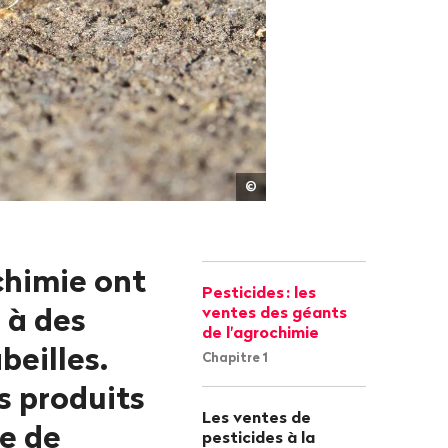
Jared
©
Belson
chimie ont
Pesticides
: les
 à des
ventes des géants
de l'agrochimie
beilles.
Chapitre 1
es produits
Les ventes de
e de
pesticides à la