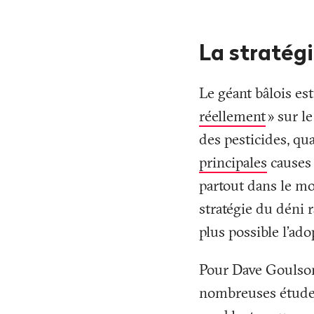
La stratégi
Le géant bâlois es
réellement
» sur l
des pesticides, qu
principales
causes 
partout dans le mo
stratégie du déni r
plus possible l’ad
Pour Dave Goulson,
nombreuses études 