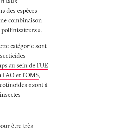
un taux
ns des espèces
r une combinaison
 pollinisateurs
».
tte catégorie sont
secticides
mps au sein de l’UE
a FAO et l’OMS
,
cotinoïdes «
sont à
 insectes
our être très