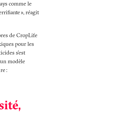
 pays comme le
errifiante
», réagit
bres de CropLife
xiques pour les
icides s’est
t un modèle
ure
:
sité,