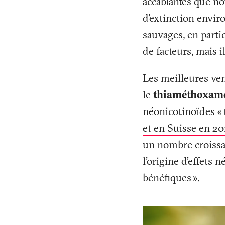
accablantes que no
d'extinction envir
sauvages, en parti
de facteurs, mais i
Les meilleures ven
le
thiaméthoxam
néonicotinoïdes «
et en Suisse en 20
un nombre croissan
l'origine d’effets 
bénéfiques
».