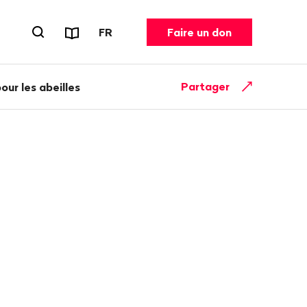
Rapports et dépliants
CHANGER DE LANGUE. LANGUE ACT
FR
Faire un don
Ouvrir le formulaire de recherche
Partager
ur les abeilles