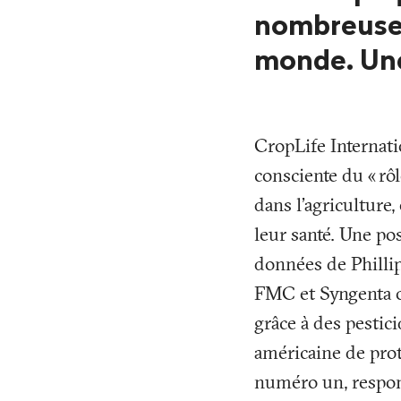
nombreuses
monde. Une
CropLife Internat
consciente du «
rôl
dans l’agriculture,
leur santé. Une po
données de Phillip
FMC et Syngenta o
grâce à des pestici
américaine de prot
numéro un, respons