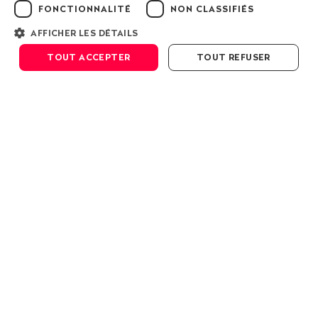
FONCTIONNALITÉ
NON CLASSIFIÉS
AFFICHER LES DÉTAILS
Défiler vers le bas
TOUT ACCEPTER
TOUT REFUSER
Comme lors de chaque crise sanitaire
internationale, l’Organisation mondiale de
la Santé (OMS) est sous le feu des
critiques pour sa gestion de la pandémie
du coronavirus, notamment de la part des
États-Unis. Pourtant, elle n’est que ce que
ses États membres veulent bien en faire.
Patrick Durisch, 15 juin 2020
Pharma
OMS
Covid-19