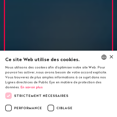
×
Ce site Web utilise des cookies.
Nous utilisons des cookies afin d'optimiser notre site Web. Pour
ENGLISH
pouvoir les activer, nous avons besoin de votre accord explicite.
Vous trouverez de plus amples informations à ce sujet dans nos
DEUTSCH
Lignes directrices de Public Eye en matière de protection des
données.
En savoir plus
FRANÇAIS
STRICTEMENT NÉCESSAIRES
La «
mission impossible
» de l’OMS
PERFORMANCE
CIBLAGE
Le parfait bouc émissaire