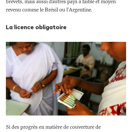
brevets, mais aussi d’autres pays à faible et moyen
revenu comme le Brésil ou l’Argentine.
La licence obligatoire
Atul
©
Loke
Si des progrès en matière de couverture de