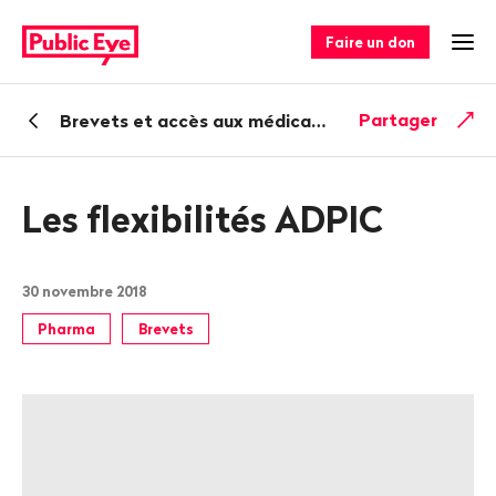
Naviguer
Navigation
sur
rapide
Faire un don
Ouv
publiceye.ch
Retour
Partager
Brevets et accès aux médicaments
Les flexibilités ADPIC
30 novembre 2018
Pharma
Brevets