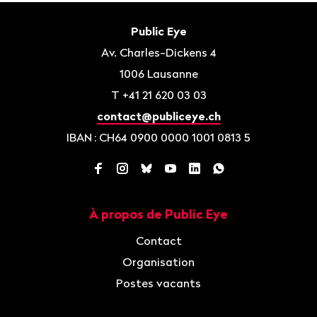
Bas
de
Contact
Public Eye
page
Av. Charles-Dickens 4
1006
Lausanne
T
+41 21 620 03 03
contact@publiceye.ch
IBAN
: CH64 0900 0000 1001 0813 5
Facebook
Instagram
Bluesky
YouTube
LinkedIn
WhatsApp
À propos de Public Eye
Navigation
Contact
Organisation
Postes vacants