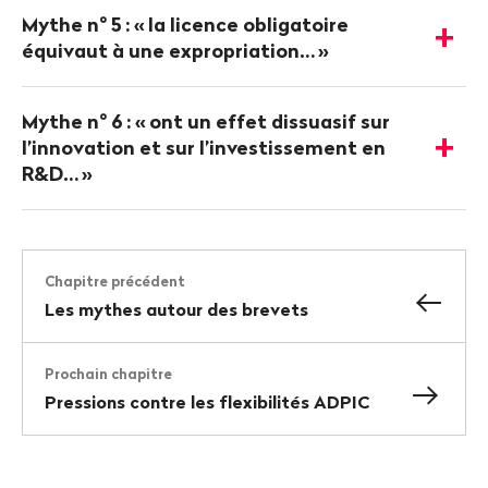
détails
Mythe n° 5
: «
la licence obligatoire
-
équivaut à une expropriation…
»
Afficher
les
détails
Mythe n° 6
: «
ont un effet dissuasif sur
l’innovation et sur l’investissement en
-
R&D…
»
Afficher
les
détails
Chapitre précédent
Les mythes autour des brevets
Prochain chapitre
Pressions contre les flexibilités ADPIC