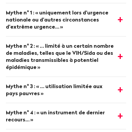
Plus
d'informations
Mythe n° 1
: «
uniquement lors d’urgence
nationale ou d’autres circonstances
-
d’extrême urgence…
»
Afficher
les
détails
Mythe n° 2
: «
… limité à un certain nombre
de maladies, telles que le VIH/Sida ou des
-
maladies transmissibles à potentiel
Afficher
épidémique
»
les
détails
Mythe n° 3
: «
… utilisation limitée aux
-
pays pauvres
»
Afficher
les
détails
Mythe n° 4
: «
un instrument de dernier
-
recours…
»
Afficher
les