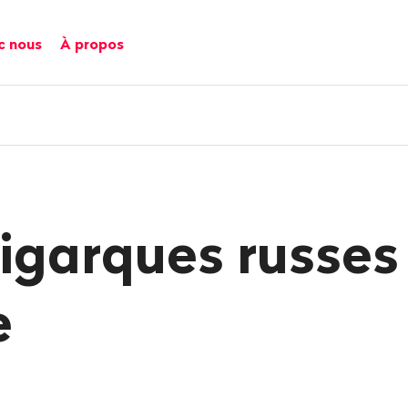
c nous
À propos
ligarques russes 
e