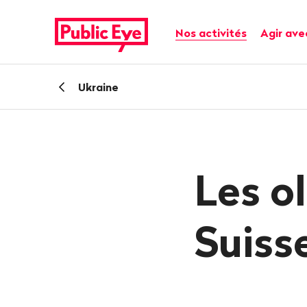
Naviguer
Navigation
sur
rapide
Navigation principale
Nos activités
Agir ave
publiceye.ch
Retour
Ukraine
Les o
Suiss