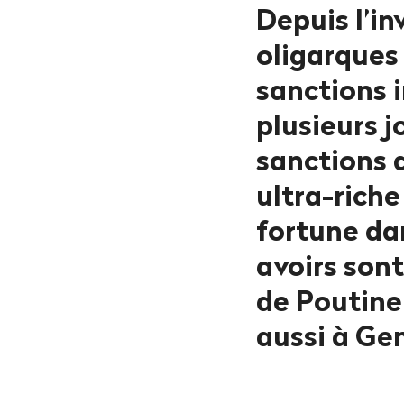
Depuis l’in
oligarques 
sanctions i
plusieurs j
sanctions d
ultra-riche
fortune dan
avoirs sont
de Poutine 
aussi à Ge