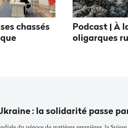
sses chassés
Podcast | À l
ique
oligarques r
Ukraine
: la solidarité passe pa
diale du négoce de matières premières, la Suisse 