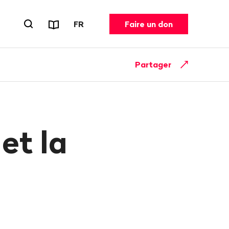
Rapports et dépliants
CHANGER DE LANGUE. LANGUE ACT
FR
Faire un don
Ouvrir le formulaire de recherche
Partager
et la