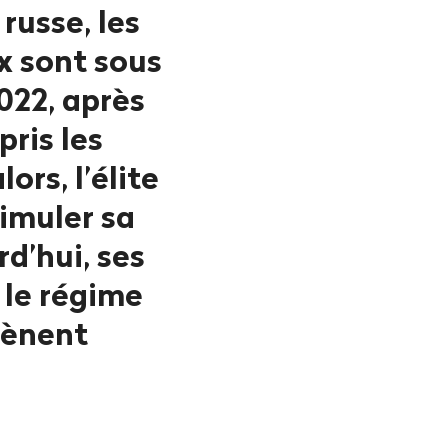
russe, les
x sont sous
022, après
pris les
rs, l’élite
simuler sa
d’hui, ses
 le régime
mènent