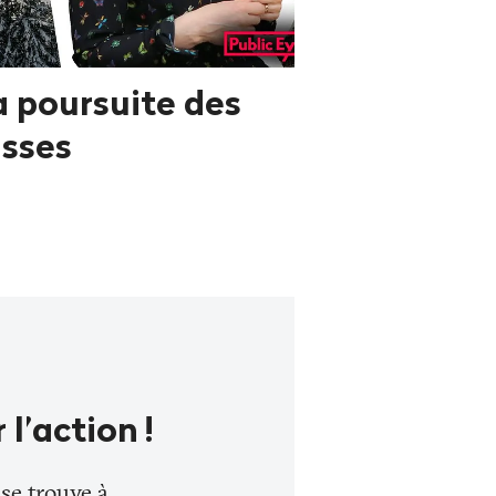
a poursuite des
usses
r l’action
!
se trouve à