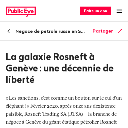
Naviguer
Navigation
sur
rapide
Faire un don
Ouv
publiceye.ch
Retour
Partager
Négoce de pétrole russe en Suisse
: des adieux en 
La galaxie Rosneft à
Genève
: une décennie de
liberté
«
Les sanctions, c’est comme un bouton sur le cul d’un
éléphant
!
» Février 2020, après onze ans d’existence
paisible, Rosneft Trading SA (RTSA) – la branche de
négoce à Genève du géant étatique pétrolier Rosneft –