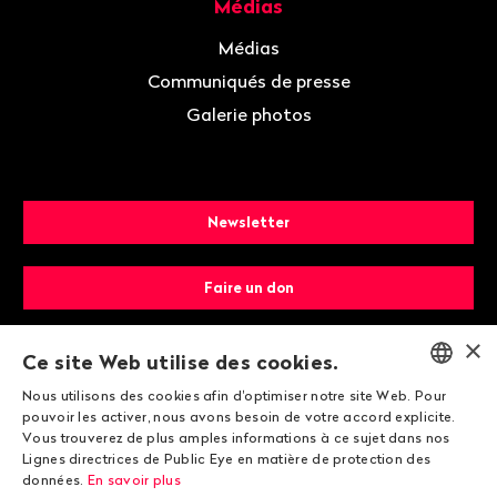
Médias
Médias
Communiqués de presse
Galerie photos
Newsletter
Faire un don
×
Devenir membre
Ce site Web utilise des cookies.
Nous utilisons des cookies afin d'optimiser notre site Web. Pour
ENGLISH
pouvoir les activer, nous avons besoin de votre accord explicite.
Vous trouverez de plus amples informations à ce sujet dans nos
DEUTSCH
Lignes directrices de Public Eye en matière de protection des
données.
En savoir plus
FRANÇAIS