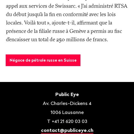
appel aux services de Swissarc. «
J’ai administré RTSA
du début jusqu’à la fin en conformité avec les lois
locales. Voilà tout
», ajoute-t-il, affirmant que la
présence de la filiale russe à Genève a permis au fisc
d’encaisser un total de 250 millions de francs.
Négoce de pétrole russe en Suisse
Bas
de
Contact
Public Eye
page
Av. Charles-Dickens 4
1006
Lausanne
T
+41 21 620 03 03
contact@publiceye.ch