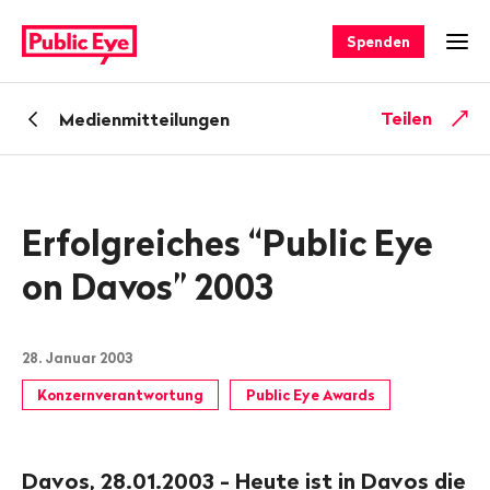
Navigieren
Schnellnavigation
auf
Spenden
Men
publiceye.ch
Zurück
Teilen
Medienmitteilungen
zu
Erfolgreiches “Public Eye
on Davos” 2003
28. Januar 2003
Konzernverantwortung
Public Eye Awards
Davos, 28.01.2003 - Heute ist in Davos die