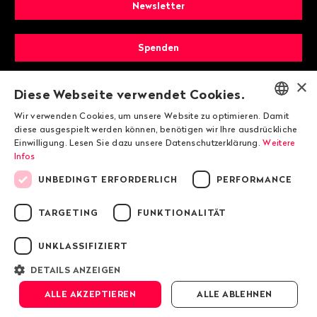
Newsletter
Spenden
×
Mitglied werden
Diese Webseite verwendet Cookies.
Wir verwenden Cookies, um unsere Website zu optimieren. Damit
ENGLISH
diese ausgespielt werden können, benötigen wir Ihre ausdrückliche
Einwilligung. Lesen Sie dazu unsere Datenschutzerklärung.
Weitere
DEUTSCH
Infos
FRANÇAIS
UNBEDINGT ERFORDERLICH
PERFORMANCE
TARGETING
FUNKTIONALITÄT
© 2026 Public Eye
UNKLASSIFIZIERT
Impressum
DETAILS ANZEIGEN
Datenschutzrichtlinie von Public Eye
ALLE AKZEPTIEREN
ALLE ABLEHNEN
AGB