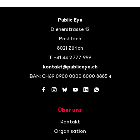
Fusszeile
Kontakt
Public Eye
Dienerstrasse 12
Postfach
8021
Zürich
T
+41 44 2 777 999
kontakt@publiceye.ch
IBAN: CH69 0900 0000 8000 8885 4
Facebook
Instagram
Bluesky
YouTube
LinkedIn
WhatsApp
Über uns
Navigation
Kontakt
Organisation