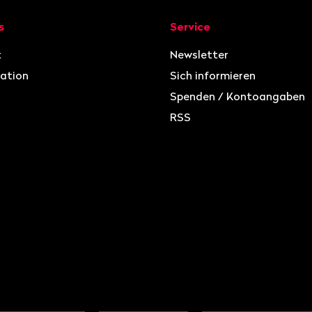
ion
s
Service
t
Newsletter
ation
Sich informieren
Spenden / Kontoangaben
RSS