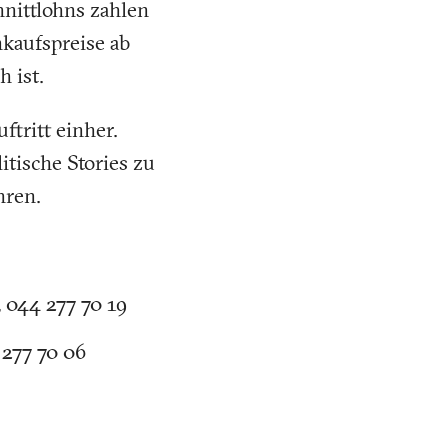
nittlohns zahlen
nkaufspreise ab
 ist.
tritt einher.
tische Stories zu
hren.
, 044 277 70 19
 277 70 06