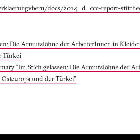
/erklaerungvbern/docs/2014_d_ccc-report-stitch
sen: Die Armutslöhne der ArbeiterInnen in Kleider
r Türkei
ary "Im Stich gelassen: Die Armutslöhne der Arb
n Osteuropa und der Türkei"