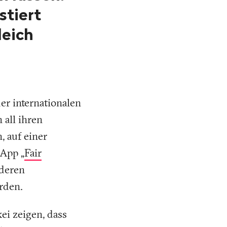
stiert
leich
er internationalen
all ihren
, auf einer
App „
Fair
 deren
rden.
ei zeigen, dass