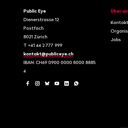
Kontakt
Navigat
Public Eye
Über un
Dienerstrasse 12
Kontak
Postfach
Organis
8021
Zürich
Jobs
T
+41 44 2 777 999
kontakt@publiceye.ch
IBAN: CH69 0900 0000 8000 8885
4
Facebook
Instagram
Bluesky
YouTube
LinkedIn
WhatsApp