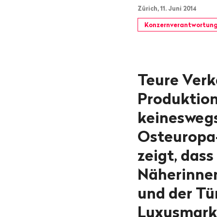
Zürich, 11. Juni 2014
Konzernverantwortun
Teure Verk
Produktion
keineswegs
Osteuropa-
zeigt, das
Näherinnen
und der Tü
Luxusmarke