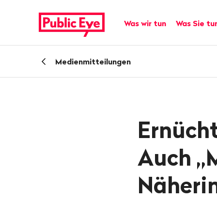
Navigieren
Schnellnavigation
auf
Hauptnavigation
Was wir tun
Was Sie tu
publiceye.ch
Zurück
Medienmitteilungen
zu
Ernüch
Auch „M
Näherin