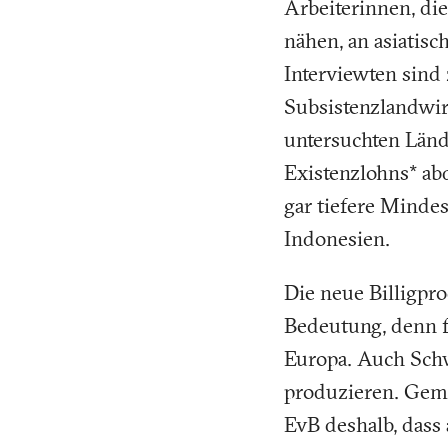
Arbeiterinnen, di
nähen, an asiatisc
Interviewten sind
Subsistenzlandwir
untersuchten Lände
Existenzlohns* a
gar tiefere Minde
Indonesien.
Die neue Billigpr
Bedeutung, denn f
Europa. Auch Schw
produzieren. Geme
EvB deshalb, dass