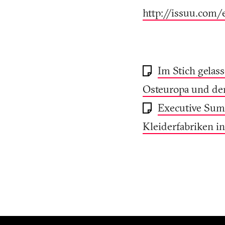
http://issuu.com
Im Stich gelas
Osteuropa und de
Executive Summ
Kleiderfabriken i
Fusszeile