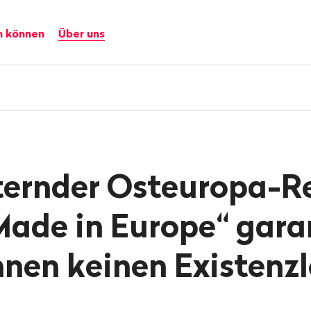
n können
Über uns
ternder Osteuropa-Re
ade in Europe“ gara
nen keinen Existenz