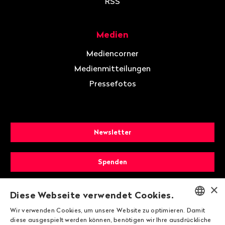
RSS
Medien
Mediencorner
Medienmitteilungen
Pressefotos
Newsletter
Spenden
×
Mitglied werden
Diese Webseite verwendet Cookies.
Wir verwenden Cookies, um unsere Website zu optimieren. Damit
ENGLISH
diese ausgespielt werden können, benötigen wir Ihre ausdrückliche