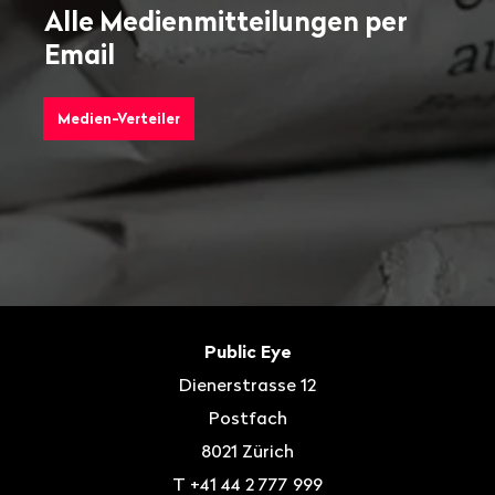
Alle Medienmitteilungen per
Email
Medien-Verteiler
Fusszeile
Kontakt
Public Eye
Dienerstrasse 12
Postfach
8021
Zürich
T
+41 44 2 777 999