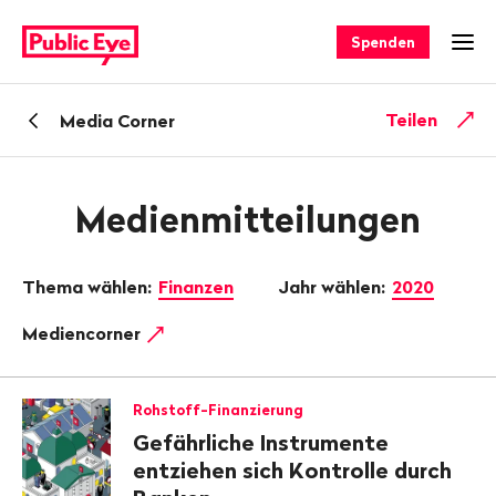
Navigieren
Schnellnavigation
auf
Spenden
Men
publiceye.ch
Zurück
Teilen
Media Corner
zu
Medienmitteilungen
Thema wählen:
Finanzen
Jahr wählen:
2020
Mediencorner
Rohstoff-Finanzierung
Gefährliche Instrumente
entziehen sich Kontrolle durch