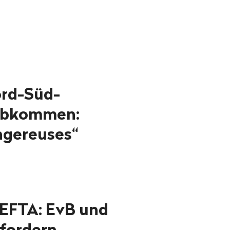
ord-Süd-
abkommen:
ngereuses“
r EFTA: EvB und
 fordern