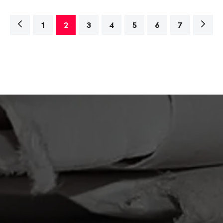
Navigation
Nächs
1
2
3
4
5
6
7
Seite>