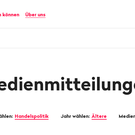
n können
Über uns
edienmitteilung
hlen:
Handelspolitik
Jahr wählen:
Ältere
Medie