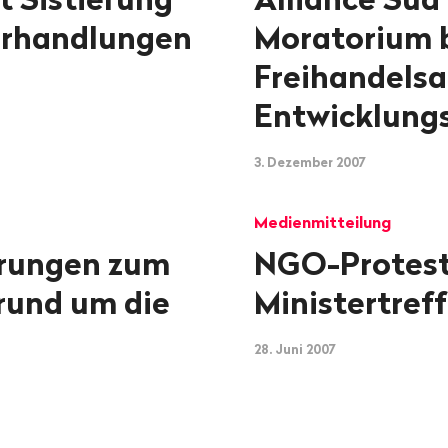
Verhandlungen
Moratorium b
Freihandels
Entwicklung
3. Dezember 2007
Medienmitteilung
erungen zum
NGO-Protest
rund um die
Ministertref
28. Juni 2007