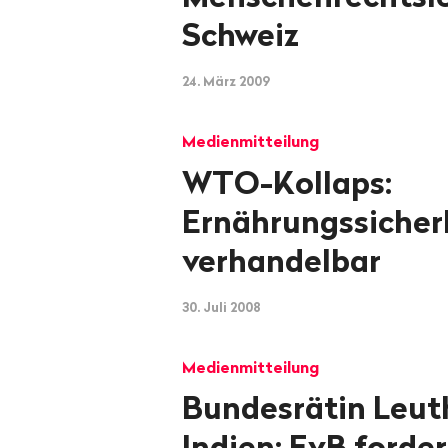
Schweiz
24. März 2009
Medienmitteilung
WTO-Kollaps:
Ernährungssicherh
verhandelbar
30. Juli 2008
Medienmitteilung
Bundesrätin Leut
Indien: EvB forder