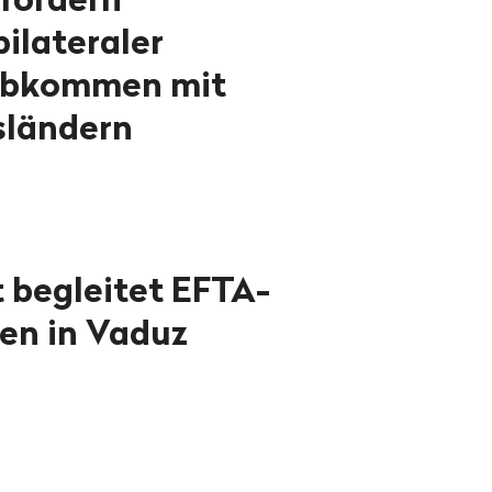
ilateraler
abkommen mit
sländern
 begleitet EFTA-
fen in Vaduz