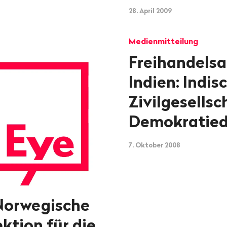
28. April 2009
Medienmitteilung
Freihandels
Indien: Indis
Zivilgesellsch
Demokratied
7. Oktober 2008
 Norwegische
ktion für die