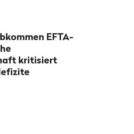
abkommen EFTA-
che
aft kritisiert
efizite