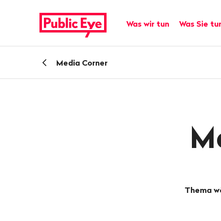
Navigieren
Schnellnavigation
auf
Hauptnavigation
Was wir tun
Was Sie tu
publiceye.ch
Zurück
Media Corner
zu
M
Thema wä