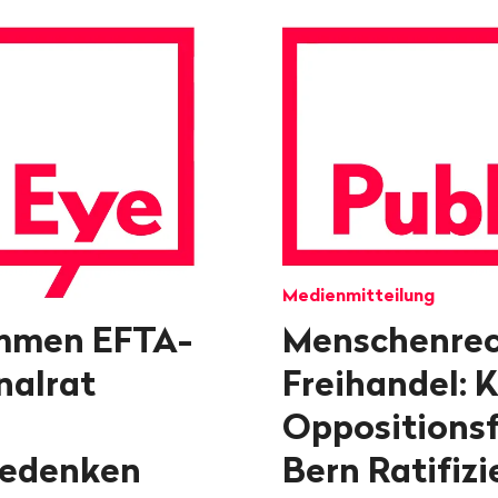
Medienmitteilung
mmen EFTA-
Menschenrec
nalrat
Freihandel: 
Oppositionsf
bedenken
Bern Ratifiz