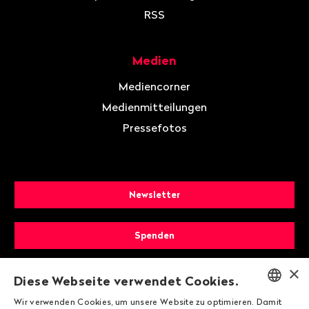
RSS
Medien
Mediencorner
Medienmitteilungen
Pressefotos
Newsletter
Spenden
×
Mitglied werden
Diese Webseite verwendet Cookies.
Wir verwenden Cookies, um unsere Website zu optimieren. Damit