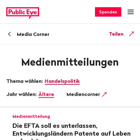
Navigieren
Schnellnavigation
auf
Spenden
Men
publiceye.ch
Zurück
Teilen
Media Corner
zu
Medienmitteilungen
Thema wählen:
Handelspolitik
Jahr wählen:
Ältere
Mediencorner
Medienmitteilung
Die EFTA soll es unterlassen,
Entwicklungsländern Patente auf Leben