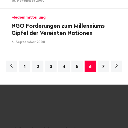
16. November 2000
Medienmitteilung
NGO Forderungen zum Millenniums
Gipfel der Vereinten Nationen
6. September 2000
Navigation
Nächs
1
2
3
4
5
6
7
Seite>