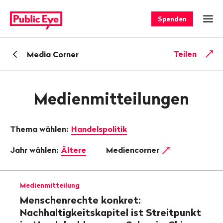
Navigieren
Schnellnavigation
auf
Spenden
Men
publiceye.ch
Zurück
Teilen
Media Corner
zu
Medienmitteilungen
Thema wählen:
Handelspolitik
Jahr wählen:
Ältere
Mediencorner
Medienmitteilung
Menschenrechte konkret:
Nachhaltigkeitskapitel ist Streitpunkt