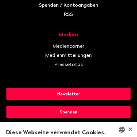
Spenden / Kontoangaben
RSS
Medien
Mediencorner
Medienmitteilungen
Pressefotos
Newsletter
Spenden
×
Mitglied werden
Diese Webseite verwendet Cookies.