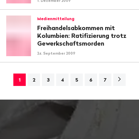
1. Dezember 2009
Medienmitteilung
Freihandelsabkommen mit
Kolumbien: Ratifizierung trotz
Gewerkschaftsmorden
24. September 2009
Nächste
1
2
3
4
5
6
7
Seite>