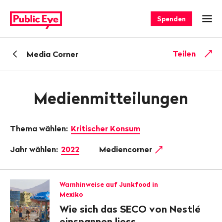
Navigieren
Schnellnavigation
auf
Spenden
Men
publiceye.ch
Zurück
Teilen
Media Corner
zu
Medienmitteilungen
Thema wählen:
Kritischer Konsum
Jahr wählen:
2022
Mediencorner
Warnhinweise auf Junkfood in
Mexiko
Wie sich das SECO von Nestlé
einspannen liess