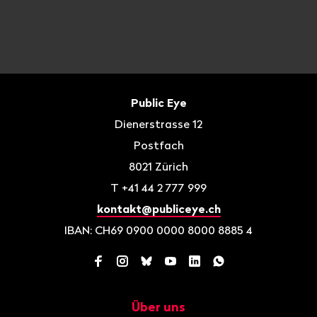
Fusszeile
Kontakt
Public Eye
Dienerstrasse 12
Postfach
8021
Zürich
T
+41 44 2 777 999
kontakt@publiceye.ch
IBAN: CH69 0900 0000 8000 8885 4
Facebook
Instagram
Bluesky
YouTube
LinkedIn
WhatsApp
Über uns
Navigation