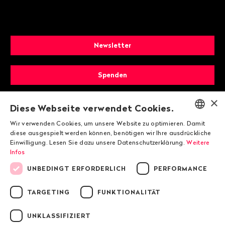
Newsletter
Spenden
×
Mitglied werden
Diese Webseite verwendet Cookies.
Wir verwenden Cookies, um unsere Website zu optimieren. Damit
ENGLISH
diese ausgespielt werden können, benötigen wir Ihre ausdrückliche
Einwilligung. Lesen Sie dazu unsere Datenschutzerklärung.
Weitere
DEUTSCH
Infos
FRANÇAIS
UNBEDINGT ERFORDERLICH
PERFORMANCE
TARGETING
FUNKTIONALITÄT
© 2026 Public Eye
UNKLASSIFIZIERT