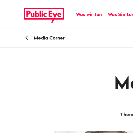
Navigieren
Schnellnavigation
auf
Hauptnavigation
Was wir tun
Was Sie tu
publiceye.ch
Zurück
Media Corner
zu
M
Them