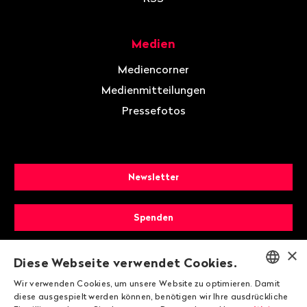
Medien
Mediencorner
Medienmitteilungen
Pressefotos
Newsletter
Spenden
×
Mitglied werden
Diese Webseite verwendet Cookies.
Wir verwenden Cookies, um unsere Website zu optimieren. Damit
ENGLISH
diese ausgespielt werden können, benötigen wir Ihre ausdrückliche