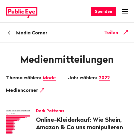
Navigieren
Schnellnavigation
auf
Spenden
Men
publiceye.ch
Zurück
Teilen
Media Corner
zu
Medienmitteilungen
Thema wählen:
Mode
Jahr wählen:
2022
Mediencorner
Dark Patterns
Online-Kleiderkauf: Wie Shein,
Amazon & Co uns manipulieren