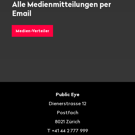
Alle Medienmitteilungen per
Email
Medien-Verteiler
Fusszeile
Kontakt
Public Eye
Dienerstrasse 12
Postfach
8021
Zürich
T
+41 44 2 777 999