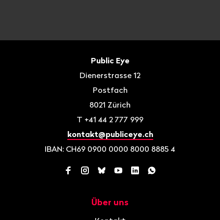
Fusszeile
Kontakt
Public Eye
Dienerstrasse 12
Postfach
8021
Zürich
T
+41 44 2 777 999
kontakt@publiceye.ch
IBAN: CH69 0900 0000 8000 8885 4
Facebook
Instagram
Bluesky
YouTube
LinkedIn
WhatsApp
Über uns
Navigation