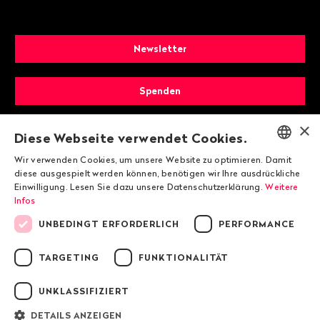
Newsletter
Spenden
×
Mitglied werden
Diese Webseite verwendet Cookies.
Wir verwenden Cookies, um unsere Website zu optimieren. Damit
ENGLISH
diese ausgespielt werden können, benötigen wir Ihre ausdrückliche
Einwilligung. Lesen Sie dazu unsere Datenschutzerklärung.
Weitere
DEUTSCH
Infos
FRANÇAIS
UNBEDINGT ERFORDERLICH
PERFORMANCE
TARGETING
FUNKTIONALITÄT
© 2026 Public Eye
UNKLASSIFIZIERT
Impressum
DETAILS ANZEIGEN