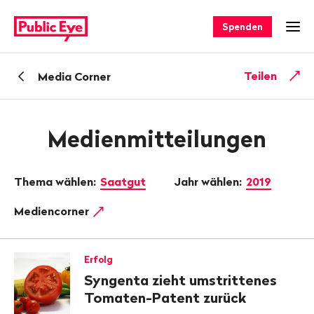
Navigieren
Schnellnavigation
auf
Spenden
Men
publiceye.ch
Zurück
Teilen
Media Corner
zu
Medienmitteilungen
Thema wählen:
Saatgut
Jahr wählen:
2019
Mediencorner
Erfolg
Syngenta zieht umstrittenes
Tomaten-Patent zurück