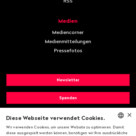
RSS
Medien
Mediencorner
Medienmitteilungen
Pressefotos
Newsletter
Spenden
×
Mitglied werden
Diese Webseite verwendet Cookies.
Wir verwenden Cookies, um unsere Website zu optimieren. Damit
ENGLISH
diese ausgespielt werden können, benötigen wir Ihre ausdrückliche