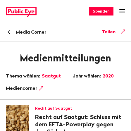
Navigieren
Schnellnavigation
auf
Spenden
Men
publiceye.ch
Zurück
Teilen
Media Corner
zu
Medienmitteilungen
Thema wählen:
Saatgut
Jahr wählen:
2020
Mediencorner
Recht auf Saatgut
Recht auf Saatgut: Schluss mit
dem EFTA-Powerplay gegen