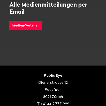
Alle Medienmitteilungen per
Email
Medien-Verteiler
Fusszeile
Kontakt
Public Eye
Dienerstrasse 12
Postfach
8021
Zürich
T
+41 44 2 777 999