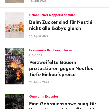
13. Mai 2024
Schädlicher Doppelstandard
Beim Zucker sind für Nestlé
nicht alle Babys gleich
17. April 2024
Brennende Kaffeesäcke in
Chiapas
Verzweifelte Bauern
protestieren gegen Nestlés
tiefe Einkaufspreise
28. März 2024
Gunvor in Ecuador
Eine Gebrauchsanweisung für