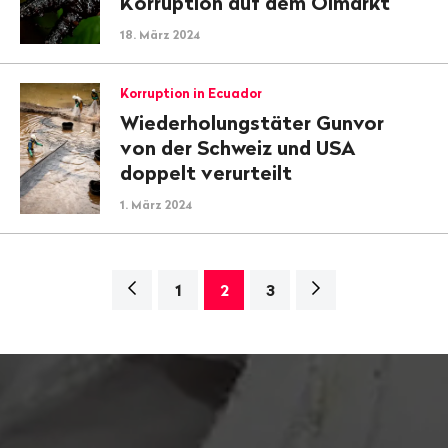
Korruption auf dem Ölmarkt
18. März 2024
Korruption in Ecuador
Wiederholungstäter Gunvor
von der Schweiz und USA
doppelt verurteilt
1. März 2024
Navigation
Nächste
1
2
3
Seite>