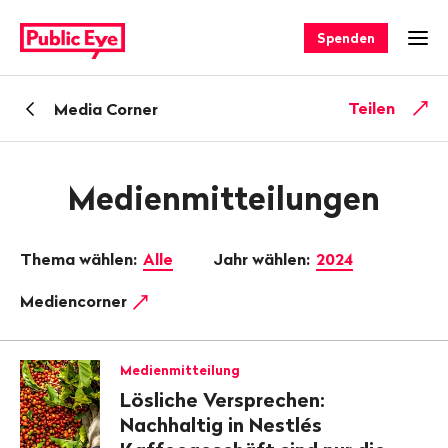
Navigieren
Schnellnavigation
auf
Spenden
Men
publiceye.ch
Zurück
Teilen
Media Corner
zu
Medienmitteilungen
Thema wählen:
Alle
Jahr wählen:
2024
Mediencorner
Medienmitteilung
Lösliche Versprechen:
Nachhaltig in Nestlés