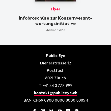
Flyer
Infobroschüre zur Konzern­verant­
wortungs­initiative
Januar 2015
Fusszeile
Kontakt
Public Eye
Dienerstrasse 12
Postfach
8021
Zürich
T
+41 44 2 777 999
kontakt@publiceye.ch
IBAN: CH69 0900 0000 8000 8885 4
Facebook
Instagram
Bluesky
YouTube
LinkedIn
WhatsApp