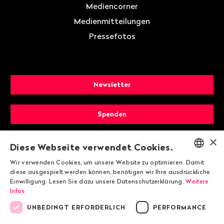
Mediencorner
Medienmitteilungen
Pressefotos
Newsletter
Spenden
×
Mitglied werden
Diese Webseite verwendet Cookies.
Wir verwenden Cookies, um unsere Website zu optimieren. Damit
ENGLISH
diese ausgespielt werden können, benötigen wir Ihre ausdrückliche
Einwilligung. Lesen Sie dazu unsere Datenschutzerklärung.
Weitere
DEUTSCH
Infos
FRANÇAIS
UNBEDINGT ERFORDERLICH
PERFORMANCE