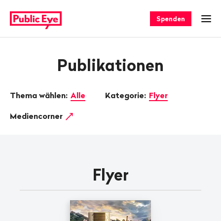
Navigieren
Schnellnavigation
auf
Spenden
Men
publiceye.ch
Publikationen
Thema wählen:
Alle
Kategorie:
Flyer
Mediencorner
Flyer