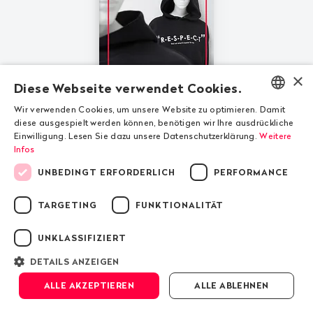
×
Diese Webseite verwendet Cookies.
Wir verwenden Cookies, um unsere Website zu optimieren. Damit
Magazin
ENGLISH
diese ausgespielt werden können, benötigen wir Ihre ausdrückliche
Einwilligung. Lesen Sie dazu unsere Datenschutzerklärung.
Weitere
Auf den Spuren eines Zara-Hoodies
DEUTSCH
Infos
November 2019
FRANÇAIS
UNBEDINGT ERFORDERLICH
PERFORMANCE
TARGETING
FUNKTIONALITÄT
UNKLASSIFIZIERT
DETAILS ANZEIGEN
ALLE AKZEPTIEREN
ALLE ABLEHNEN