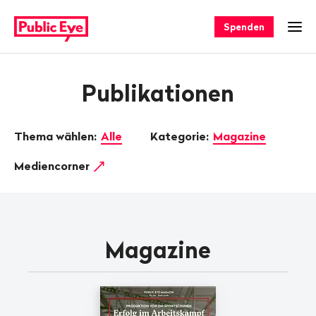
Navigieren
Schnellnavigation
auf
Spenden
Men
publiceye.ch
Publikationen
Thema wählen:
Alle
Kategorie:
Magazine
Mediencorner
Magazine