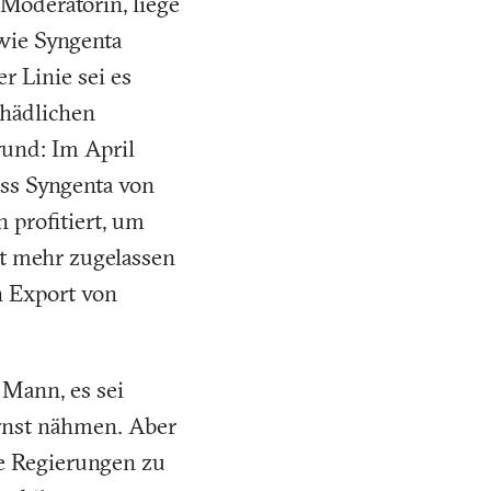
 Moderatorin, liege
wie Syngenta
r Linie sei es
chädlichen
rund: Im April
ss Syngenta von
 profitiert, um
ht mehr zugelassen
n Export von
 Mann, es sei
ernst nähmen. Aber
he Regierungen zu