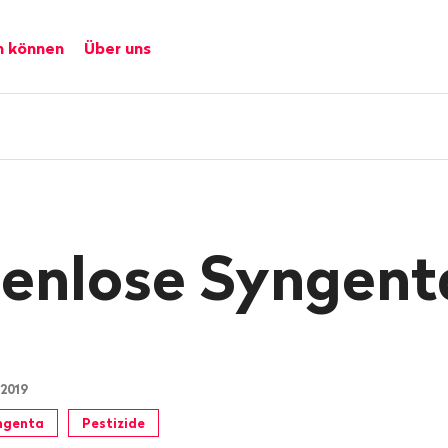
n können
Über uns
enlose Syngent
 2019
ngenta
Pestizide