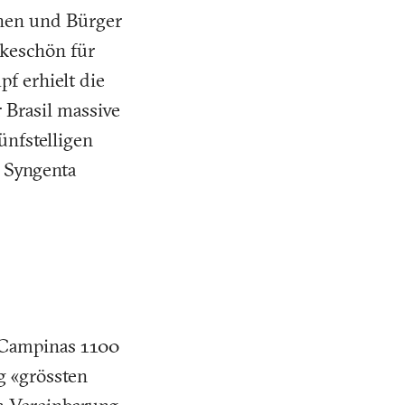
nen und Bürger
nkeschön für
f erhielt die
 Brasil massive
nfstelligen
 Syngenta
n Campinas 1100
 «grössten