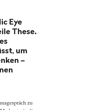
ic Eye
eile These.
nes
ässt, um
enken –
inen
iumsgespräch zu