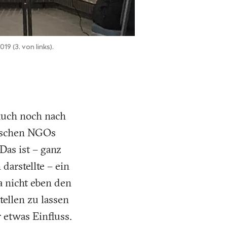
 (3. von links).
 auch noch nach
stischen NGOs
as ist – ganz
darstellte – ein
a nicht eben den
ellen zu lassen
 etwas Einfluss.