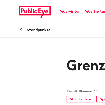
Navigieren
Schnellnavigation
auf
Hauptnavigation
Was wir tun
Was Sie tu
publiceye.ch
Zurück
Standpunkte
zu
Grenz
Timo Kollbrunner, 10. Juli
Standpunkte
Sy