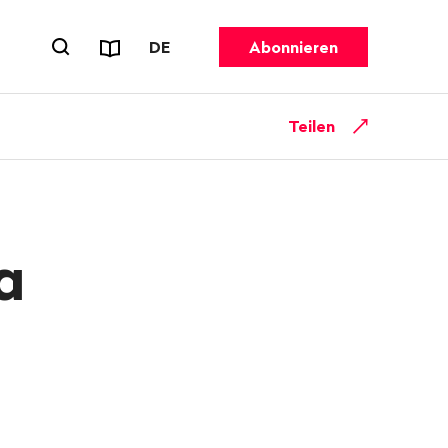
Reports & Flyer
SPRACHE WECHSELN. AKTUELL GEW
DE
Abonnieren
Suchformular öffnen
Teilen
a