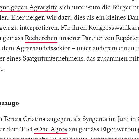
gne gegen Agrargifte
sich unter «um die Bürgerin
en. Eher neigen wir dazu, dies als ein kleines Da
en zu interpretieren. Für ihren Kongresswahlkamp
in gemäss
Recherchen
unserer Partner von Repórter
dem Agrarhandelssektor – unter anderem einen fü
zer eines Saatgutunternehmens, das zusammen mit
t.
euzzug»
h Tereza Cristina zugegen, als Syngenta im Juni i
er dem Titel
«One Agro»
am gemäss Eigenwerbung