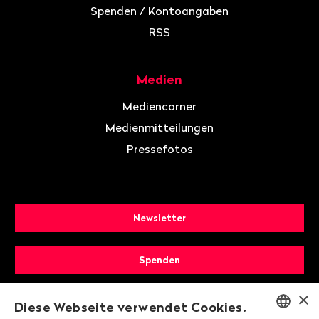
Spenden / Kontoangaben
RSS
Medien
Mediencorner
Medienmitteilungen
Pressefotos
Newsletter
Spenden
×
Mitglied werden
Diese Webseite verwendet Cookies.