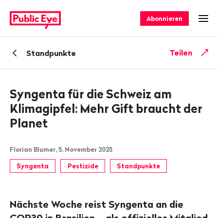
Navigieren
Schnellnavigation
auf
Abonnieren
Men
publiceye.ch
Zurück
Teilen
Standpunkte
zu
Syngenta für die Schweiz am
Klimagipfel: Mehr Gift braucht der
Planet
Florian Blumer, 5. November 2025
Syngenta
Pestizide
Standpunkte
Nächste Woche reist Syngenta an die
COP30 in Brasilien – als offizielles Mitglied