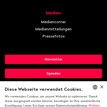
Medien
Mediencorner
Medienmitteilungen
Pressefotos
Newsletter
Spenden
×
Mitglied werden
Diese Webseite verwendet Cookies.
Wir verwenden Cookies, um unsere Website zu optimieren. Damit
ENGLISH
diese ausgespielt werden können, benötigen wir Ihre ausdrückliche
Einwilligung. Lesen Sie dazu unsere Datenschutzerklärung.
Weitere