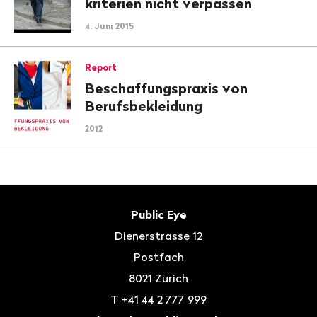
krite­rien nicht verpassen
4. Juni 2015
Report
Beschaffungs­praxis von
Berufs­bekleidung
2012
Fusszeile
Kontakt
Public Eye
Dienerstrasse 12
Postfach
8021
Zürich
T
+41 44 2 777 999