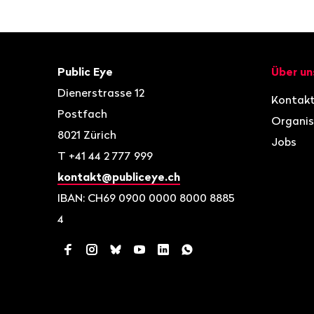
Fusszeile
Kontakt
Navigat
Public Eye
Über un
Dienerstrasse 12
Kontak
Postfach
Organis
8021
Zürich
Jobs
T
+41 44 2 777 999
kontakt@publiceye.ch
IBAN: CH69 0900 0000 8000 8885
4
Facebook
Instagram
Bluesky
YouTube
LinkedIn
WhatsApp