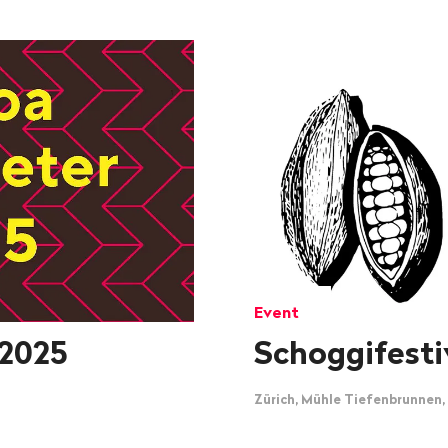
Event
2025
Schoggifesti
Zürich, Mühle Tiefenbrunnen,