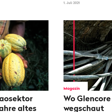
1. Juli 2021
Magazin
kaosektor
Wo Glencore
ahre altes
wegschaut