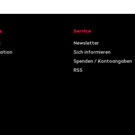
ion
s
Service
t
Newsletter
ation
Sich informieren
Spenden / Kontoangaben
RSS