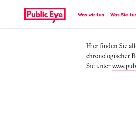
Navigieren
Schnellnavigation
auf
Hauptnavigation
Was wir tun
Was Sie tu
publiceye.ch
Hier finden Sie a
chronologischer R
Tag
Sie unter
www.pub