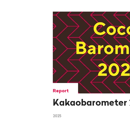
Report
Kakaobarometer 
2025