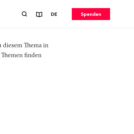
Reports & Flyer
SPRACHE WECHSELN. AKTUELL G
DE
Spenden
Suchformular öffnen
zu diesem Thema in
n Themen finden