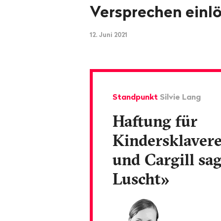
Versprechen einl
12. Juni 2021
Standpunkt
Silvie Lang
Haftung für
Kindersklavere
und Cargill sa
Luscht»