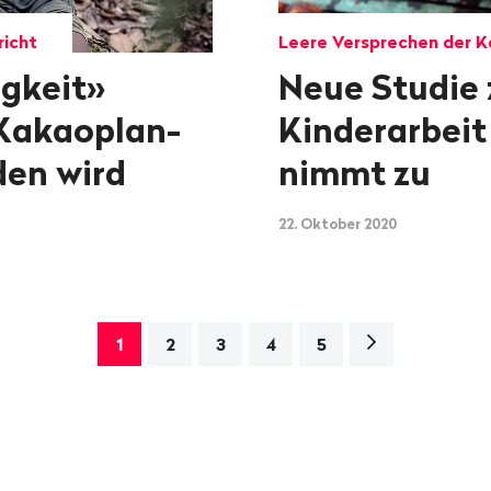
richt
Leere Versprechen der 
igkeit»
Neue Studie 
Kakao­plan­
Kinderarbeit
den wird
nimmt zu
22. Oktober 2020
Nächste
1
2
3
4
5
Seite>