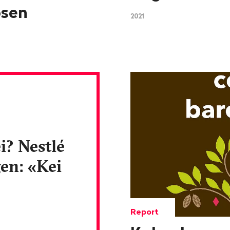
ösen
2021
i? Nestlé
gen: «Kei
Report