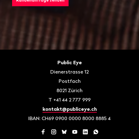
Fusszeile
Kontakt
Public Eye
Dienerstrasse 12
Postfach
8021
Zürich
T
+41 44 2 777 999
kontakt@publiceye.ch
IBAN: CH69 0900 0000 8000 8885 4
Facebook
Instagram
Bluesky
YouTube
LinkedIn
WhatsApp