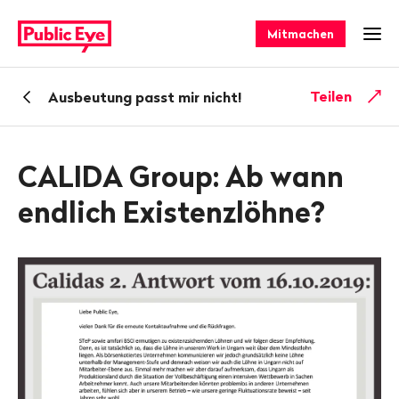
Navigieren
Schnellnavigation
auf
Mitmachen
Men
publiceye.ch
Zurück
Teilen
Ausbeutung passt mir nicht!
zu
CALIDA Group: Ab wann
endlich Existenzlöhne?