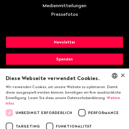
Medienmitteilungen
Pressefotos
Newsletter
Spenden
×
Mitglied werden
Diese Webseite verwendet Cookies.
Wir verwenden Cookies, um unsere Website zu optimieren. Damit
ENGLISH
diese ausgespielt werden können, benötigen wir Ihre ausdrückliche
Einwilligung. Lesen Sie dazu unsere Datenschutzerklärung.
Weitere
DEUTSCH
Infos
FRANÇAIS
UNBEDINGT ERFORDERLICH
PERFORMANCE
TARGETING
FUNKTIONALITÄT