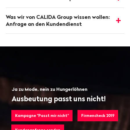
-
Details
anzeigen
Was wir von CALIDA Group wissen wollen:
-
Anfrage an den Kundendienst
Details
anzeigen
Ja zu Mode, nein zu Hungerlöhnen
Ausbeutung passt uns nicht!
Kampagne "Passt mir nicht"
Firmencheck 2019
Kundenanfrage senden