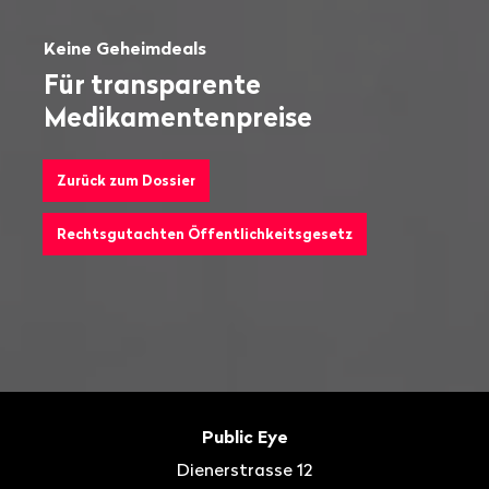
Keine Geheimdeals
Für transparente
Medikamentenpreise
Zurück zum Dossier
Rechtsgutachten Öffentlichkeitsgesetz
Fusszeile
Kontakt
Public Eye
Dienerstrasse 12