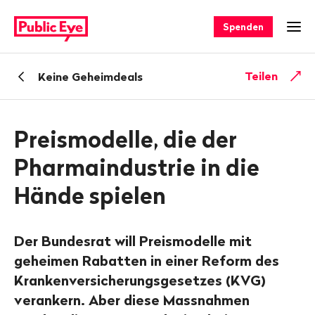
Navigieren
Schnellnavigation
auf
Spenden
Men
publiceye.ch
Zurück
Teilen
Keine Geheimdeals
zu
Preismodelle, die der
Pharmaindustrie in die
Hände spielen
Der Bundesrat will Preismodelle mit
geheimen Rabatten in einer Reform des
Krankenversicherungsgesetzes (KVG)
verankern. Aber diese Massnahmen