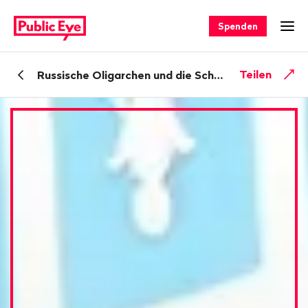
Navigieren
Schnellnavigation
auf
Spenden
Men
publiceye.ch
Zurück
Teilen
Russische Oligarchen und die Schweiz
zu