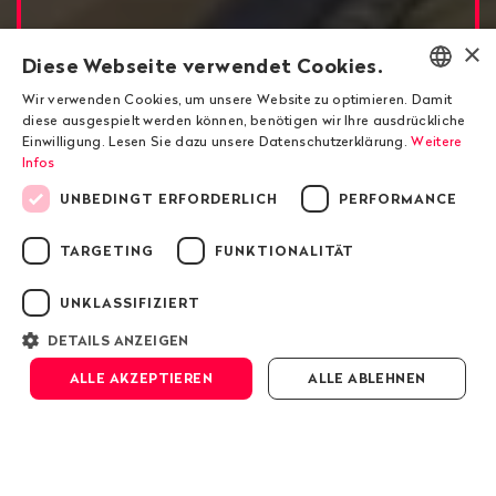
×
Diese Webseite verwendet Cookies.
Wir verwenden Cookies, um unsere Website zu optimieren. Damit
ENGLISH
diese ausgespielt werden können, benötigen wir Ihre ausdrückliche
Ukraine
Einwilligung. Lesen Sie dazu unsere Datenschutzerklärung.
Weitere
DEUTSCH
Infos
Die Vertreibung der
FRANÇAIS
UNBEDINGT ERFORDERLICH
PERFORMANCE
russischen Oligarchen aus
TARGETING
FUNKTIONALITÄT
dem Schweizer Paradies
UNKLASSIFIZIERT
DETAILS ANZEIGEN
Scrollen
ALLE AKZEPTIEREN
ALLE ABLEHNEN
Seit mehr als drei Jahrzehnten wirkt die