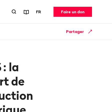
Rapports et dépliants
CHANGER DE LANGUE. LANGUE ACT
FR
Faire un don
Ouvrir le formulaire de recherche
Partager
S
: la
rt de
duction
rique