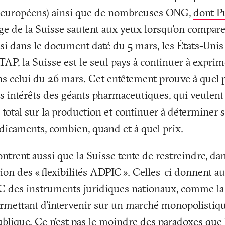
s européens) ainsi que de nombreuses ONG,
dont P
age de la Suisse sautent aux yeux lorsqu'on compare 
 si dans le document daté du 5 mars, les États-Unis
-TAP, la Suisse est le seul pays à continuer à expri
 celui du 26 mars. Cet entêtement prouve à quel p
les intérêts des géants pharmaceutiques, qui veulen
 total sur la production et continuer à déterminer s
dicaments, combien, quand et à quel prix.
rent aussi que la Suisse tente de restreindre, dan
tion des «
flexibilités ADPIC
». Celles-ci donnent a
des instruments juridiques nationaux, comme la 
permettant d’intervenir sur un marché monopolistiq
ublique. Ce n’est pas le moindre des paradoxes que l