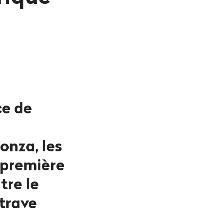
ce de
onza, les
 première
tre le
ntrave