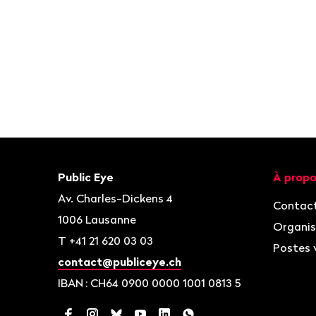
Bas
de
page
Contact
Navigat
Public Eye
À propo
Av. Charles-Dickens 4
Contac
1006
Lausanne
Organis
T
+41 21 620 03 03
Postes 
contact@publiceye.ch
IBAN
: CH64 0900 0000 1001 0813 5
Facebook
Instagram
Bluesky
YouTube
LinkedIn
WhatsApp