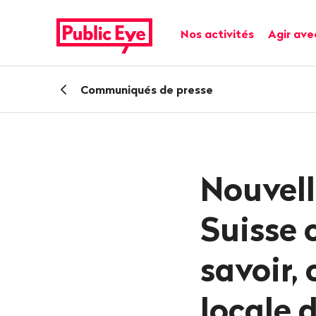
Naviguer
Navigation
sur
rapide
Navigation principale
Nos activités
Agir ave
publiceye.ch
Retour
Communiqués de presse
Nouvell
Suisse 
savoir,
locale 