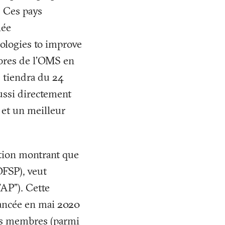
. Ces pays
lée
ologies to improve
mbres de l’OMS en
e tiendra du 24
aussi directement
 et un meilleur
ution montrant que
(OFSP), veut
AP"). Cette
lancée en mai 2020
ats membres (parmi