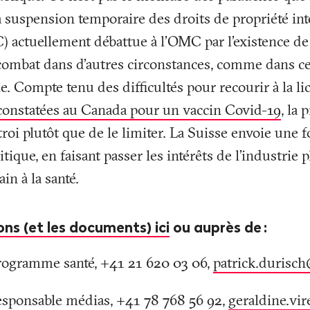
a suspension temporaire des droits de propriété inte
) actuellement débattue à l’OMC par l’existence d
le combat dans d’autres circonstances, comme dans ce
e. Compte tenu des difficultés pour recourir à la lic
constatées au Canada pour un vaccin Covid-19
, la 
ctroi plutôt que de le limiter. La Suisse envoie une 
itique, en faisant passer les intérêts de l’industri
in à la santé.
ons (et les documents) ici
ou auprès de
:
programme santé, +41 21 620 03 06,
patrick.durisc
responsable médias, +41 78 768 56 92,
geraldine.vi