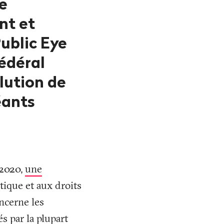
e
nt et
ublic Eye
édéral
lution de
éants
 2020,
une
tique et aux droits
ncerne les
s par la plupart