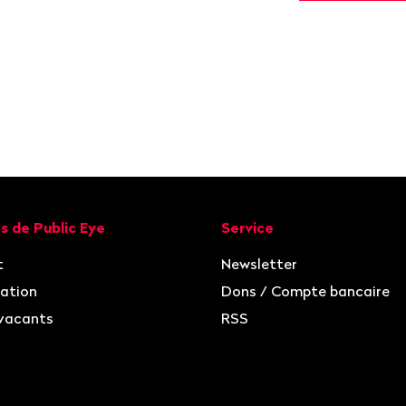
ion
s de Public Eye
Service
t
Newsletter
ation
Dons / Compte bancaire
vacants
RSS