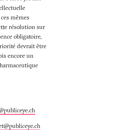
llectuelle
e ces mêmes
tte résolution sur
ence obligatoire,
priorité devrait être
fois encore un
e pharmaceutique
h@publiceye
.
ch
ret@publiceye
.
ch