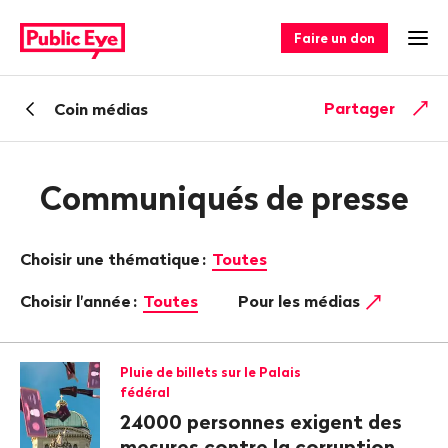
Naviguer
Navigation
sur
rapide
Faire un don
Ouv
publiceye.ch
Retour
Partager
Coin médias
Communiqués de presse
Choisir une thématique
:
Toutes
Choisir l'année
:
Toutes
Pour les médias
Pluie de billets sur le Palais
fédéral
24000 personnes exigent des
mesures contre la corruption