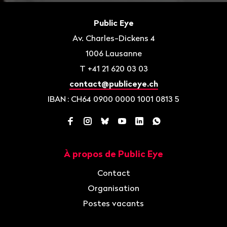
Bas
de
Contact
Public Eye
page
Av. Charles-Dickens 4
1006
Lausanne
T
+41 21 620 03 03
contact@publiceye.ch
IBAN
: CH64 0900 0000 1001 0813 5
Facebook
Instagram
Bluesky
YouTube
LinkedIn
WhatsApp
À propos de Public Eye
Navigation
Contact
Organisation
Postes vacants