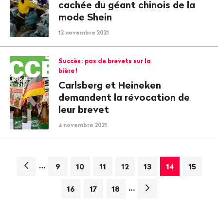
cachée du géant chinois de la
mode Shein
12 novembre 2021
Succès
: pas de brevets sur la
bière
!
Carlsberg et Heineken
demandent la révocation de
leur brevet
4 novembre 2021
…
Navigation
9
10
11
12
13
14
15
…
Page
16
17
18
suivante>