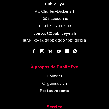
de
Contact
Public Eye
page
Av. Charles-Dickens 4
1006
Lausanne
T
+41 21 620 03 03
contact@publiceye.ch
IBAN
: CH64 0900 0000 1001 0813 5
Facebook
Instagram
Bluesky
YouTube
LinkedIn
WhatsApp
À propos de Public Eye
Navigation
Contact
Organisation
Postes vacants
Service