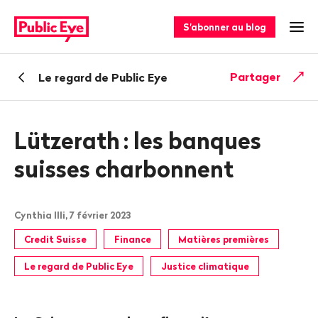
Naviguer
Navigation
sur
rapide
S'abonner au blog
Ouv
publiceye.ch
Retour
Partager
Le regard de Public Eye
Lützerath
: les banques
suisses charbonnent
Cynthia Illi, 7 février 2023
Credit Suisse
Finance
Matières premières
Le regard de Public Eye
Justice climatique