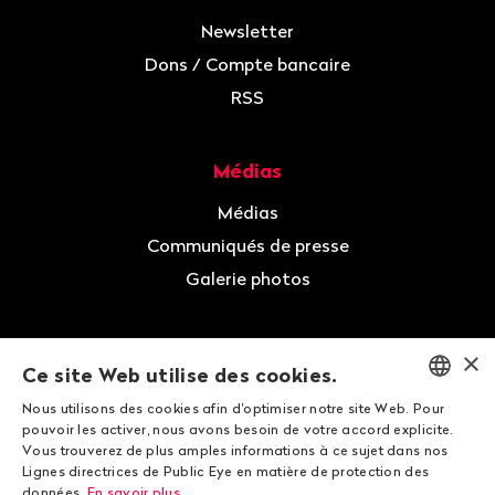
Newsletter
Dons / Compte bancaire
RSS
Médias
Médias
Communiqués de presse
Galerie photos
×
Ce site Web utilise des cookies.
Newsletter
Nous utilisons des cookies afin d'optimiser notre site Web. Pour
ENGLISH
pouvoir les activer, nous avons besoin de votre accord explicite.
Faire un don
Vous trouverez de plus amples informations à ce sujet dans nos
DEUTSCH
Lignes directrices de Public Eye en matière de protection des
données.
En savoir plus