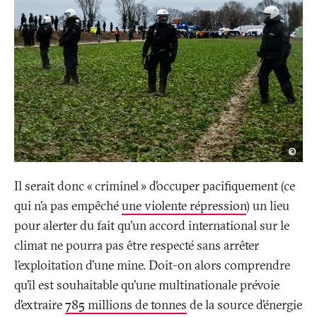
Mech
©
Mus
Il serait donc «
criminel
» d’occuper pacifiquement (ce
qui n’a pas empêché
une violente répression
) un lieu
pour alerter du fait qu’un accord international sur le
climat ne pourra pas être respecté sans arrêter
l’exploitation d’une mine. Doit-on alors comprendre
qu’il est souhaitable qu’une multinationale prévoie
d’extraire
785 millions de tonnes
de la source d’énergie