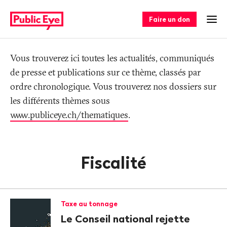
Naviguer
Navigation
sur
rapide
Faire un don
Ouv
publiceye.ch
Tag
Vous trouverez ici toutes les actualités, communiqués
de presse et publications sur ce thème, classés par
ordre chronologique. Vous trouverez nos dossiers sur
les différents thèmes sous
www.publiceye.ch/thematiques
.
Fiscalité
Taxe au tonnage
Le Conseil national rejette