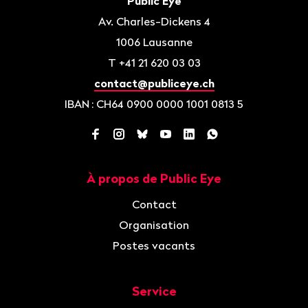
Contact
Public Eye
page
Av. Charles-Dickens 4
1006
Lausanne
T
+41 21 620 03 03
contact@publiceye.ch
IBAN
: CH64 0900 0000 1001 0813 5
Facebook
Instagram
Bluesky
YouTube
LinkedIn
WhatsApp
À propos de Public Eye
Navigation
Contact
Organisation
Postes vacants
Service