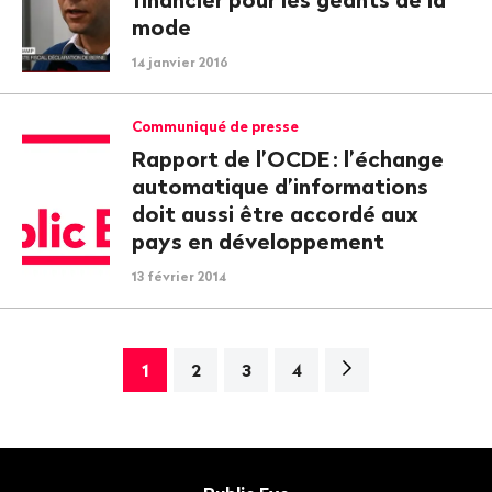
mode
14 janvier 2016
Communiqué de presse
Rapport de l’OCDE
: l’échange
automatique d’informations
doit aussi être accordé aux
pays en développement
13 février 2014
Page
1
2
3
4
suivante>
Bas
de