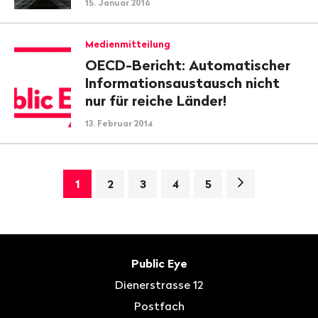
15. Januar 2016
Medienmitteilung
OECD-Bericht: Automatischer
Informationsaustausch nicht
nur für reiche Länder!
13. Februar 2014
Nächste
1
2
3
4
5
Seite>
Fusszeile
Kontakt
Public Eye
Dienerstrasse 12
Postfach