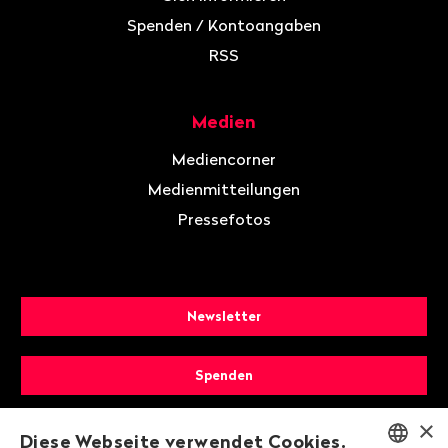
Spenden / Kontoangaben
RSS
Medien
Mediencorner
Medienmitteilungen
Pressefotos
Newsletter
Spenden
×
Mitglied werden
Diese Webseite verwendet Cookies.