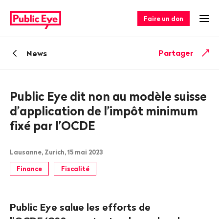
Naviguer
Navigation
sur
rapide
Faire un don
Ouv
publiceye.ch
Retour
Partager
News
Public Eye dit non au modèle suisse
d’application de l’impôt minimum
fixé par l’OCDE
Lausanne, Zurich, 15 mai 2023
Finance
Fiscalité
Public Eye salue les efforts de