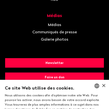
Médias
Médias
Communiqués de presse
Galerie photos
Newsletter
Faire un don
×
Ce site Web utilise des cookies.
Devenir membre
Nous utilisons des cookies afin d'optimiser notre site Web. Pour
ENGLISH
pouvoir les activer, nous avons besoin de votre accord explicite.
Vous trouverez de plus amples informations à ce sujet dans nos
DEUTSCH