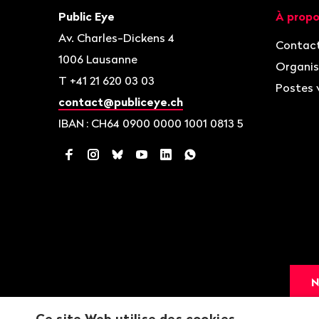
page
Contact
Navigat
Public Eye
À propo
Av. Charles-Dickens 4
Contac
1006
Lausanne
Organis
T
+41 21 620 03 03
Postes 
contact@publiceye.ch
IBAN
: CH64 0900 0000 1001 0813 5
Facebook
Instagram
Bluesky
YouTube
LinkedIn
WhatsApp
N
Ce site Web utilise des cookies.