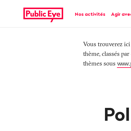
Naviguer
Navigation
sur
rapide
Navigation principale
Nos activités
Agir ave
publiceye.ch
Tag
Vous trouverez ici
thème, classés par
thèmes sous
www.
Pol