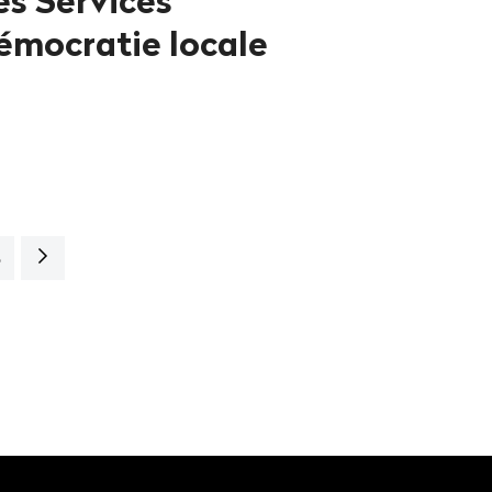
s Services
démocratie locale
Page
5
suivante>