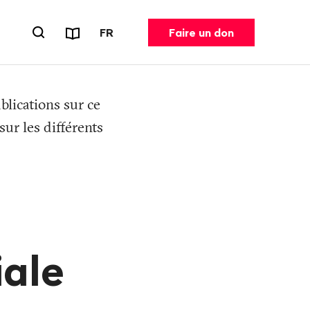
Rapports et dépliants
CHANGER DE LANGUE. LANGUE ACT
FR
Faire un don
Ouvrir le formulaire de recherche
blications sur ce
ur les différents
iale