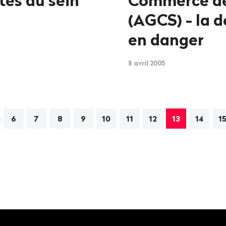
tés au sein
Commerce de
(AGCS) - la 
en danger
8 avril 2005
…
ation
6
7
8
9
10
11
12
13
14
1