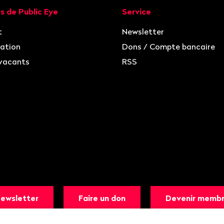
ion
s de Public Eye
Service
t
Newsletter
ation
Dons / Compte bancaire
vacants
RSS
ewsletter
Faire un don
Devenir memb