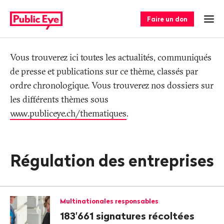
Naviguer
Navigation
sur
rapide
Faire un don
Ouv
publiceye.ch
Tag
Vous trouverez ici toutes les actualités, communiqués
de presse et publications sur ce thème, classés par
ordre chronologique. Vous trouverez nos dossiers sur
les différents thèmes sous
www.publiceye.ch/thematiques
.
Régulation des entreprises
Multinationales responsables
183'661 signatures récoltées