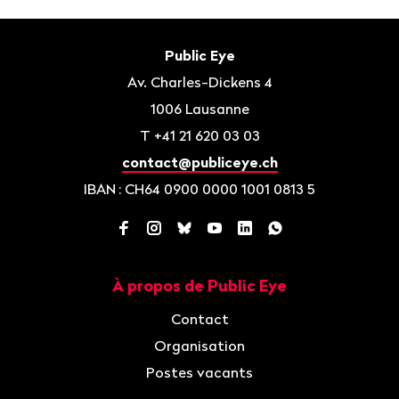
Bas
de
Contact
Public Eye
page
Av. Charles-Dickens 4
1006
Lausanne
T
+41 21 620 03 03
contact@publiceye.ch
IBAN
: CH64 0900 0000 1001 0813 5
Facebook
Instagram
Bluesky
YouTube
LinkedIn
WhatsApp
À propos de Public Eye
Navigation
Contact
Organisation
Postes vacants