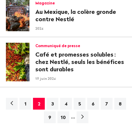
Magazine
Au Mexique, la colère gronde
contre Nestlé
2024
Communiqué de presse
Café et promesses solubles
:
chez Nestlé, seuls les bénéfices
sont durables
19 juin 2024
Navigation
1
2
3
4
5
6
7
8
…
Page
9
10
suivante>